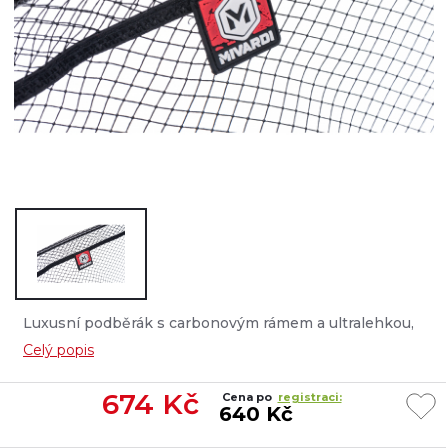
Luxusní podběrák s carbonovým rámem a ultralehkou,
avšak velice odolnou pogumovanou síťkou. ...
Celý popis
674
Kč
Cena po
registraci:
640 Kč