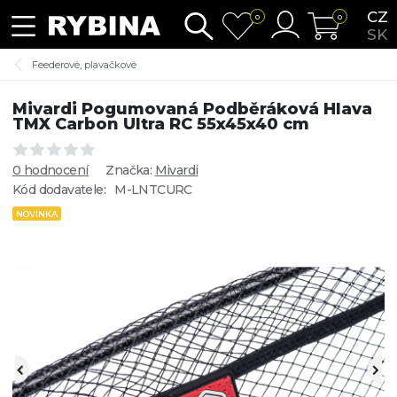
CZ
0
0
SK
Feederové, plavačkové
Mivardi Pogumovaná Podběráková Hlava
TMX Carbon Ultra RC 55x45x40 cm
0 hodnocení
Značka:
Mivardi
Kód dodavatele:
M-LNTCURC
NOVINKA