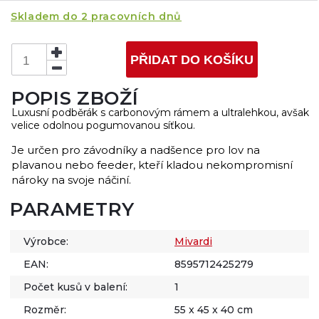
Skladem do 2 pracovních dnů
PŘIDAT DO KOŠÍKU
POPIS ZBOŽÍ
Luxusní podběrák s carbonovým rámem a ultralehkou, avšak
velice odolnou pogumovanou síťkou.
Je určen pro závodníky a nadšence pro lov na
plavanou nebo feeder, kteří kladou nekompromisní
nároky na svoje náčiní.
PARAMETRY
Výrobce:
Mivardi
EAN:
8595712425279
Počet kusů v balení:
1
Rozměr:
55 x 45 x 40 cm