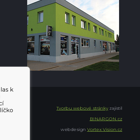
las k
i
cí
Tvorbu webové stránky
zajistil
líčko
BINARGON.cz
webdesign
Vortex Vision.cz