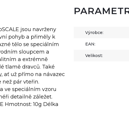
PARAMET
ipSCALE jsou navrženy
Výrobce:
ivní pohyb a přiměly k
azné tělo se speciálním
EAN:
 vodním sloupcem a
Velikost:
alitním a extrémně
dé tlamě dravců. Také
, ať už přímo na návazec
než pár vteřin.
a ve speciálním vzoru
éři detailně záležet.
E Hmotnost: 10g Délka