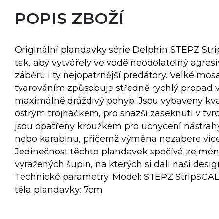
POPIS ZBOŽÍ
Originální plandavky série Delphin STEPZ Str
tak, aby vytvářely ve vodě neodolatelný agres
záběru i ty nejopatrnější predátory. Velké mos
tvarováním způsobuje středně rychlý propad
maximálně dráždivý pohyb. Jsou vybaveny kv
ostrým trojháčkem, pro snazší zaseknutí v tvr
jsou opatřeny kroužkem pro uchycení nástrahy
nebo karabinu, přičemž výměna nezabere více 
Jedinečnost těchto plandavek spočívá zejmén
vyražených šupin, na kterých si dali naši design
Technické parametry: Model: STEPZ StripSCAL
těla plandavky: 7cm