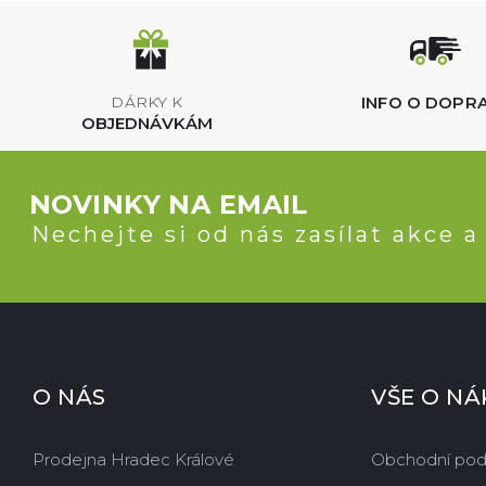
INFO O DOPR
DÁRKY K
OBJEDNÁVKÁM
NOVINKY NA EMAIL
Nechejte si od nás zasílat akce a
O NÁS
VŠE O N
Prodejna Hradec Králové
Obchodní po