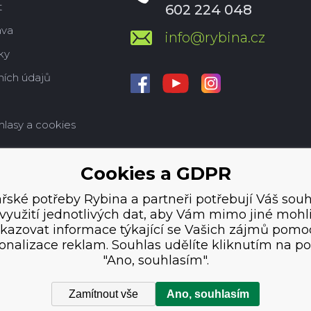
t
602 224 048
ava
info@rybina.cz
ky
ích údajů
hlasy a cookies
Cookies a GDPR
řské potřeby Rybina a partneři potřebují Váš souh
využití jednotlivých dat, aby Vám mimo jiné mohl
kazovat informace týkající se Vašich zájmů pomo
onalizace reklam. Souhlas udělíte kliknutím na po
"Ano, souhlasím".
Zamítnout vše
Ano, souhlasím