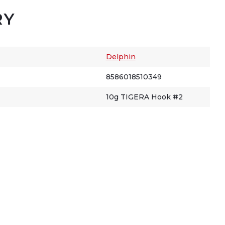
RY
Delphin
8586018510349
10g TIGERA Hook #2