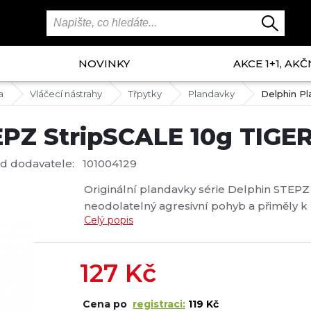
NOVINKY
AKCE 1+1, AKČ
a
Vláčecí nástrahy
Třpytky
Plandavky
Delphin P
EPZ StripSCALE 10g TIGE
d dodavatele:
101004129
Originální plandavky série Delphin STEPZ 
neodolatelný agresivní pohyb a přiměly k 
Celý popis
tělo se speciálním tvarováním způsobuje
maximálně dráždivý pohyb. Jsou vybaveny 
127
Kč
Cena po
registraci:
119 Kč