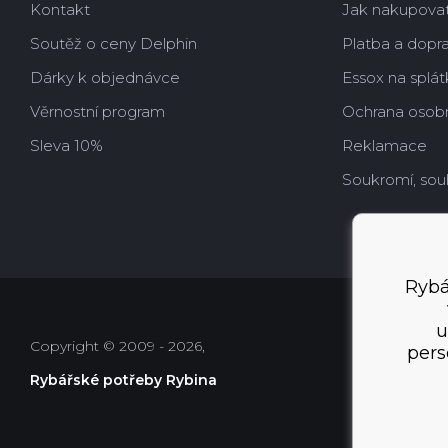
Kontakt
Jak nakupova
Soutěž o ceny Delphin
Platba a dopr
Dárky k objednávce
Essox na splát
Věrnostní program
Ochrana osobn
Sleva 10%
Reklamace
Soukromí, sou
Rybá
u
Copyright © 2009 - 2026,
pers
Rybářské potřeby Rybina