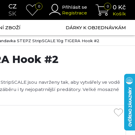
CZ
0
Kč
0
Přihlásit se
0
SK
Registrace
Košík
NÍ ZBOŽÍ
DÁRKY K OBJEDNÁVKÁM
landavka STEPZ StripSCALE 10g TIGERA Hook #2
RA Hook #2
StripSCALE jsou navrženy tak, aby vytvářely ve vodě
záběru i ty nejopatrnější predátory. Velké mosazné
 středně rychlý propad vodním sloupcem a
kvalitním a extrémně ostrým trojháčkem, pro s...