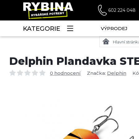
602 224 048
KATEGORIE
VÝPRODEJ
Hlavní stránk
Delphin Plandavka ST
0 hodnocení
Značka:
Delphin
Kó