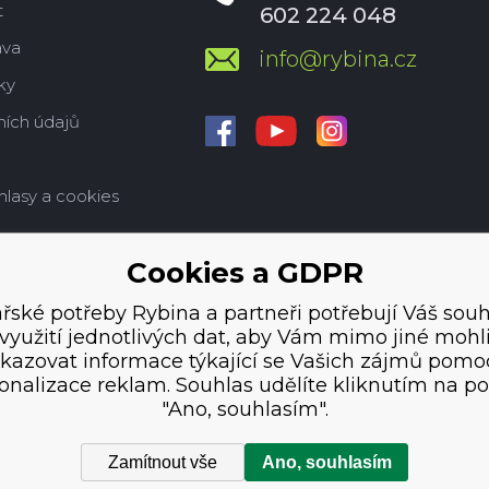
t
602 224 048
ava
info@rybina.cz
ky
ích údajů
hlasy a cookies
Cookies a GDPR
řské potřeby Rybina a partneři potřebují Váš souh
využití jednotlivých dat, aby Vám mimo jiné mohl
kazovat informace týkající se Vašich zájmů pomo
onalizace reklam. Souhlas udělíte kliknutím na po
"Ano, souhlasím".
Zamítnout vše
Ano, souhlasím