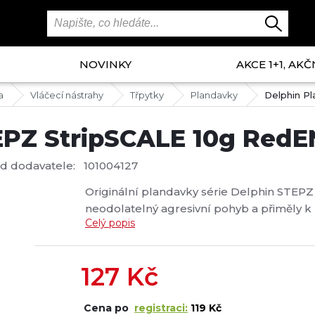
NOVINKY
AKCE 1+1, AKČ
a
Vláčecí nástrahy
Třpytky
Plandavky
Delphin P
EPZ StripSCALE 10g Red
d dodavatele:
101004127
Originální plandavky série Delphin STEPZ 
neodolatelný agresivní pohyb a přiměly k 
Celý popis
tělo se speciálním tvarováním způsobuje
maximálně dráždivý pohyb. Jsou vybaveny 
127
Kč
Cena po
registraci:
119 Kč