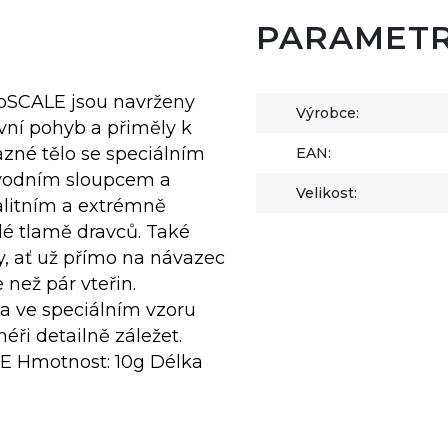
PARAMET
ipSCALE jsou navrženy
Výrobce:
ivní pohyb a přiměly k
azné tělo se speciálním
EAN:
 vodním sloupcem a
Velikost:
alitním a extrémně
dé tlamě dravců. Také
, ať už přímo na návazec
než pár vteřin.
a ve speciálním vzoru
éři detailně záležet.
E Hmotnost: 10g Délka