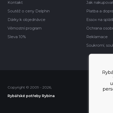
Kontakt
Jak nakupova
Soutěž o ceny Delphin
Platba a dopr
Dárky k objednávce
Essox na splát
Věrnostní program
Ochrana osobn
Sleva 10%
Reklamace
Soukromí, sou
Rybá
u
Copyright © 2009 - 2026,
pers
Rybářské potřeby Rybina