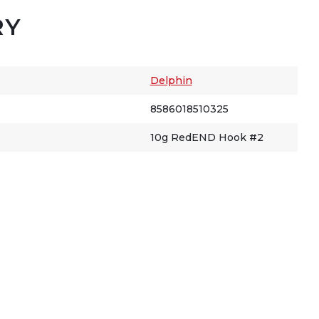
RY
Delphin
8586018510325
10g RedEND Hook #2