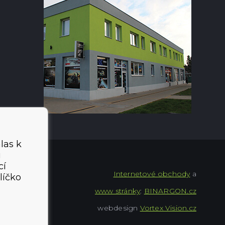
las k
i
cí
Internetové obchody
a
líčko
www stránky
:
BINARGON.cz
webdesign
Vortex Vision.cz