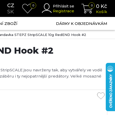
CZ
0
Kč
0
Přihlásit se
0
SK
Registrace
Košík
NÍ ZBOŽÍ
DÁRKY K OBJEDNÁVKÁM
landavka STEPZ StripSCALE 10g RedEND Hook #2
END Hook #2
StripSCALE jsou navrženy tak, aby vytvářely ve vodě
záběru i ty nejopatrnější predátory. Velké mosazné
 středně rychlý propad vodním sloupcem a
kvalitním a extrémně ostrým trojháčkem, pro s...