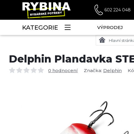
602 224 048
KATEGORIE
VÝPRODEJ
Hlavní stránk
Delphin Plandavka ST
0 hodnocení
Značka:
Delphin
Kó