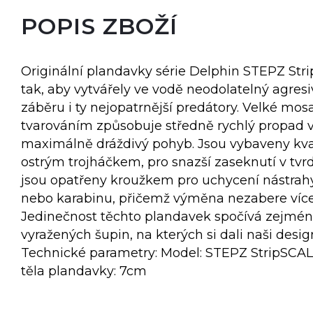
POPIS ZBOŽÍ
Originální plandavky série Delphin STEPZ Str
tak, aby vytvářely ve vodě neodolatelný agres
záběru i ty nejopatrnější predátory. Velké mos
tvarováním způsobuje středně rychlý propad
maximálně dráždivý pohyb. Jsou vybaveny kv
ostrým trojháčkem, pro snazší zaseknutí v tvr
jsou opatřeny kroužkem pro uchycení nástrahy
nebo karabinu, přičemž výměna nezabere více 
Jedinečnost těchto plandavek spočívá zejmén
vyražených šupin, na kterých si dali naši design
Technické parametry: Model: STEPZ StripSCAL
těla plandavky: 7cm