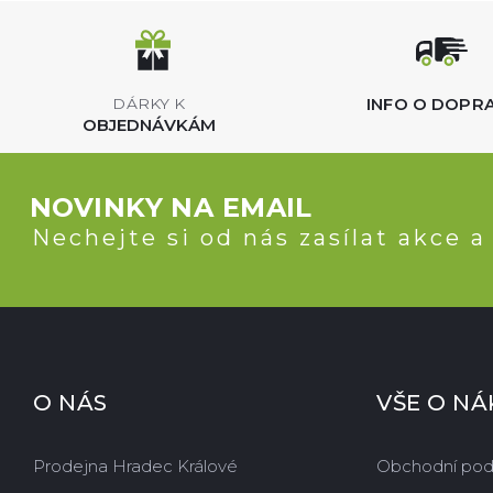
INFO O DOPR
DÁRKY K
OBJEDNÁVKÁM
NOVINKY NA EMAIL
Nechejte si od nás zasílat akce a
O NÁS
VŠE O N
Prodejna Hradec Králové
Obchodní po