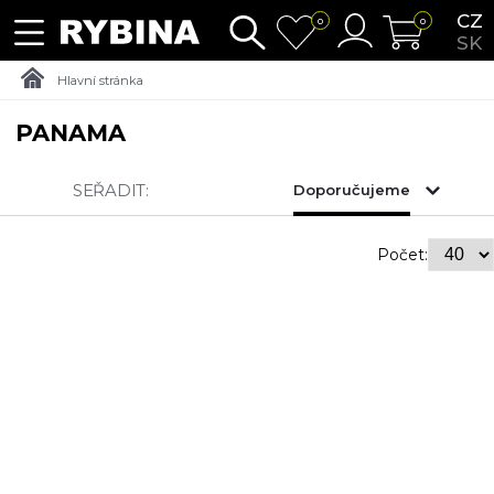
CZ
0
0
SK
Hlavní stránka
PANAMA
SEŘADIT:
Doporučujeme
Počet: