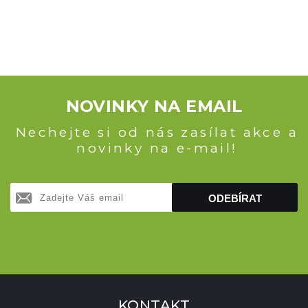
NOVINKY NA EMAIL
Nechejte si od nás zasílat akce a
novinky na e-mail!
ODEBÍRAT
KONTAKT