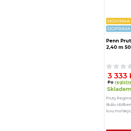
NOVINKA
DOPRAVA
Penn Prut
2,40 m 50
3 333
Po
registra
Skladem
Pruty Regimen
škálu oblíbe
lovu mořskýc