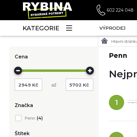
602 224 048
KATEGORIE
VÝPRODEJ
Hlavní stránk
Penn
Cena
Nejpr
2949
Kč
5702
Kč
1
Značka
(4)
Penn
Štítek