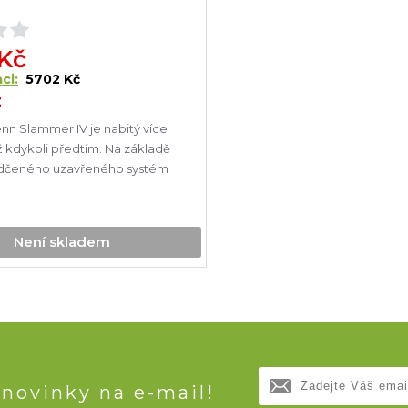
 Kč
ci:
5702 Kč
z
nn Slammer IV je nabitý více
oli předtím. Na základě
dčeného uzavřeného systém
Není skladem
 novinky na e-mail!