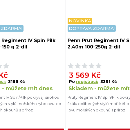
NOVINKA
 ZDARMA!
DOPRAVA ZDARMA!
 Regiment IV Spin Pilk
Penn Prut Regiment IV Sp
-150 g 2-díl
2,40m 100-250g 2-díl
 Kč
3 569 Kč
ci:
3166 Kč
Po
registraci:
3391 Kč
 - můžete mít dnes
Skladem - můžete mít
t IV Spin/Pilk pokrývají širokou
Pruty Regiment IV Spin/Pilk pokrý
ných stylů mořského rybolovu: od
škálu oblíbených stylů mořského
h okounů s přiroz
lovu mořských okounů s přiroz