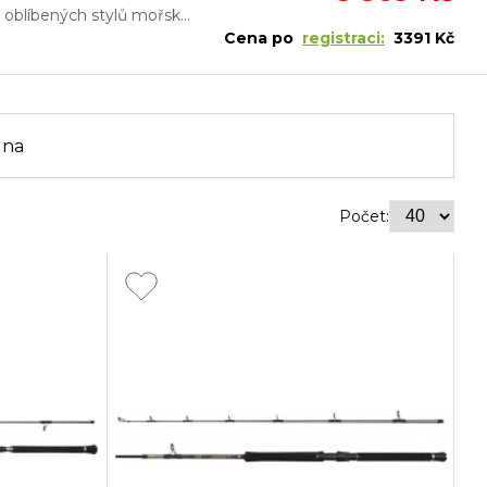
Pruty Regiment IV Spin/Pilk pokrývají širokou škálu oblíbených stylů mořského rybolovu: od lovu mořských okounů s přirozenými nebo umělými nástrahami až po použití těžkých pilkrů v hlubokých vodách.
Cena po
registraci:
3391 Kč
ena
Počet: