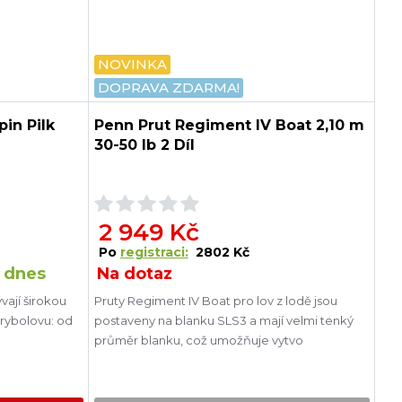
NOVINKA
DOPRAVA ZDARMA!
in Pilk
Penn Prut Regiment IV Boat 2,10 m
30-50 lb 2 Díl
2 949 Kč
Po
registraci:
2802 Kč
 dnes
Na dotaz
vají širokou
Pruty Regiment IV Boat pro lov z lodě jsou
 rybolovu: od
postaveny na blanku SLS3 a mají velmi tenký
průměr blanku, což umožňuje vytvo