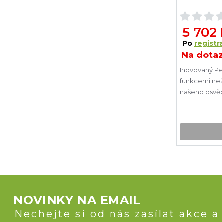
5 702
Po
registra
Na dota
Inovovaný Pe
funkcemi než kdyk
našeho osvě
NOVINKY NA EMAIL
Nechejte si od nás zasílat akce a