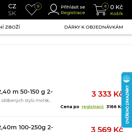
CZ
0
Kč
0
Přihlásit se
0
SK
Registrace
Košík
NÍ ZBOŽÍ
DÁRKY K OBJEDNÁVKÁM
,40 m 50-150 g 2-díl
3 333 Kč
Pruty Regiment IV Spin/Pilk pokrývají širokou škálu oblíbených stylů mořského rybolovu: od lovu mořských okounů s přirozenými nebo umělými nástrahami až po použití těžkých pilkrů v hlubokých vodách.
Cena po
registraci:
3166 Kč
2,40m 100-250g 2-díl
3 569 Kč