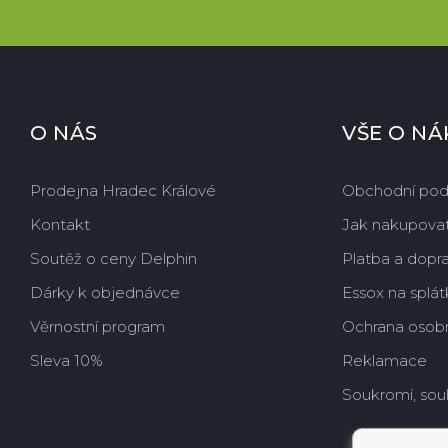
O NÁS
VŠE O N
Prodejna Hradec Králové
Obchodní po
Kontakt
Jak nakupova
Soutěž o ceny Delphin
Platba a dopr
Dárky k objednávce
Essox na splát
Věrnostní program
Ochrana osobn
Sleva 10%
Reklamace
Soukromí, sou