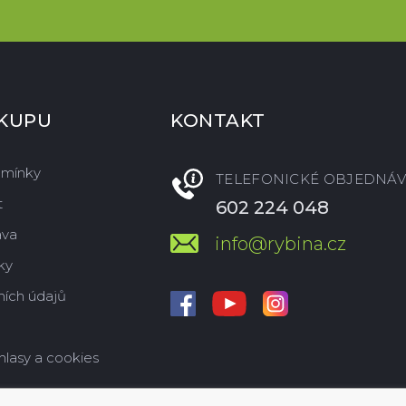
ÁKUPU
KONTAKT
dmínky
TELEFONICKÉ OBJEDNÁV
t
602 224 048
ava
info@rybina.cz
ky
ích údajů
hlasy a cookies