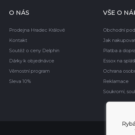
O NÁS
VŠE O N
Prodejna Hradec Králové
Obchodní po
Kontakt
Jak nakupova
Soutěž o ceny Delphin
Platba a dopr
Dárky k objednávce
Essox na splát
Věrnostní program
Ochrana osobn
Sleva 10%
Reklamace
Soukromí, sou
Rybá