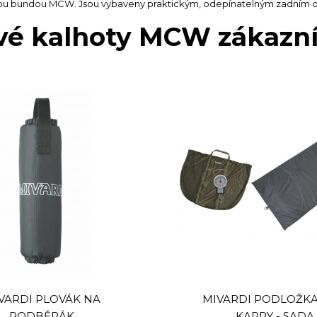
ou bundou MCW. Jsou vybaveny praktickým, odepínatelným zadním d
é kalhoty MCW zákazníci
VARDI PLOVÁK NA
MIVARDI PODLOŽK
PODBĚRÁK
KAPRY - SADA