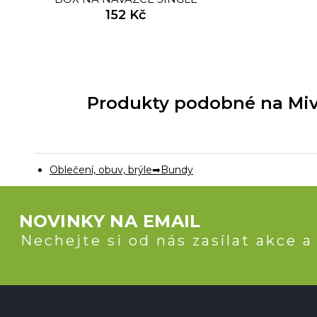
152 Kč
Produkty podobné na Miv
Oblečení, obuv, brýle
Bundy
NOVINKY NA EMAIL
Nechejte si od nás zasílat akce a