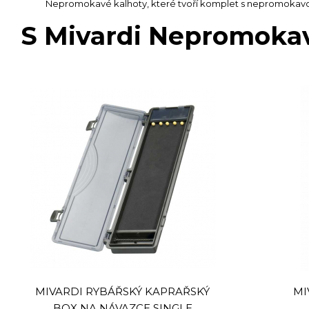
Nepromokavé kalhoty, které tvoří komplet s nepromokav
S Mivardi Nepromokav
MIVARDI RYBÁŘSKÝ KAPRAŘSKÝ
MI
BOX NA NÁVAZCE SINGLE