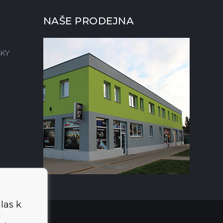
NAŠE PRODEJNA
KY
las k
i