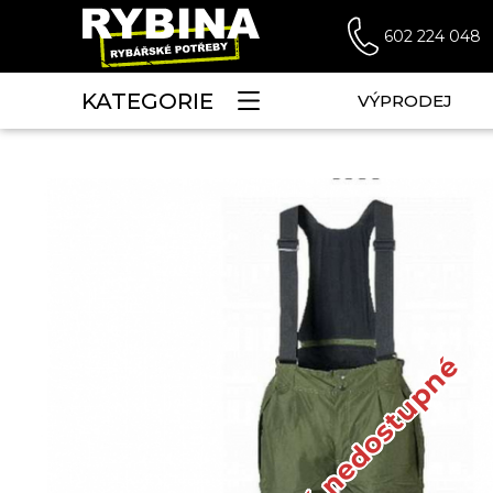
602 224 048
KATEGORIE
VÝPRODEJ
Dočasně nedostupné