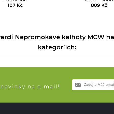
107 Kč
809 Kč
ardi Nepromokavé kalhoty MCW najd
kategoriích:
 novinky na e-mail!