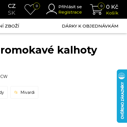
CZ
0
Kč
0
Přihlásit se
0
SK
Registrace
Košík
NÍ ZBOŽÍ
DÁRKY K OBJEDNÁVKÁM
promokavé kalhoty
 MCW
dy
Mivardi