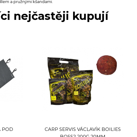
ílem a pružnými kšandami.
 nejčastěji kupují
A POD
CARP SERVIS VÁCLAVÍK BOILIES
BOSS2 200G 20MM