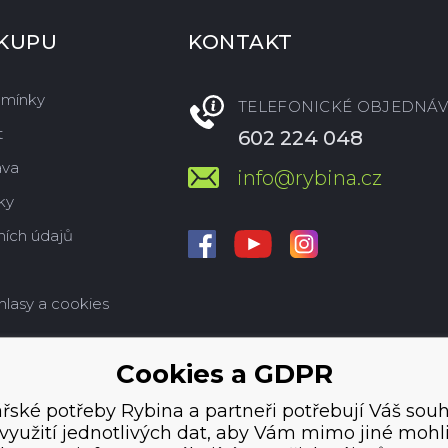
ÁKUPU
KONTAKT
dmínky
TELEFONICKÉ OBJEDNÁV
t
602 224 048
ava
info@rybina.cz
ky
ích údajů
hlasy a cookies
Cookies a GDPR
řské potřeby Rybina a partneři potřebují Váš souh
využití jednotlivých dat, aby Vám mimo jiné mohl