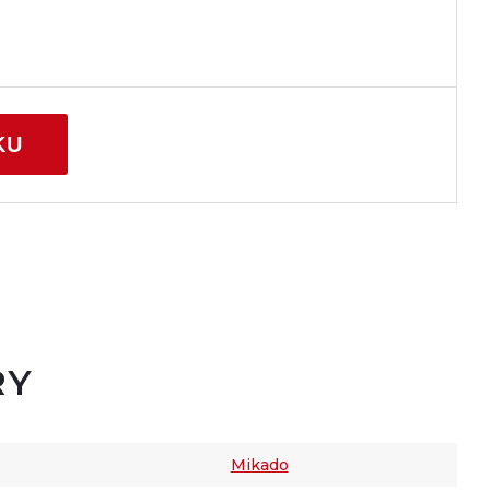
KU
RY
Mikado