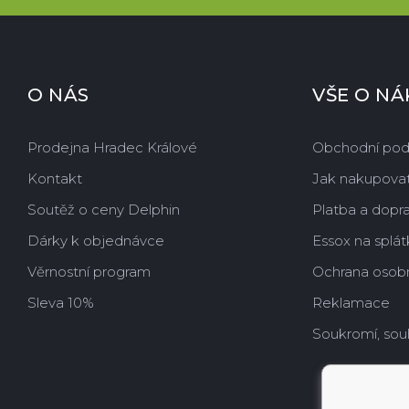
O NÁS
VŠE O N
Prodejna Hradec Králové
Obchodní po
Kontakt
Jak nakupova
Soutěž o ceny Delphin
Platba a dopr
Dárky k objednávce
Essox na splát
Věrnostní program
Ochrana osobn
Sleva 10%
Reklamace
Soukromí, sou