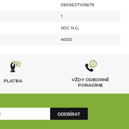
5900637109679
1
NSC N,G,
4000
VŽDY ODBORNĚ
PLATBA
PORADÍME
ODEBÍRAT