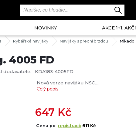
NOVINKY
AKCE 1+1, AKČ
a
Rybářské navijáky
Navijáky s přední brzdou
Mikado 
g. 4005 FD
d dodavatele:
KDA183-4005FD
Nová verze navijáku NSC....
Celý popis
647
Kč
Cena po
registraci:
611 Kč