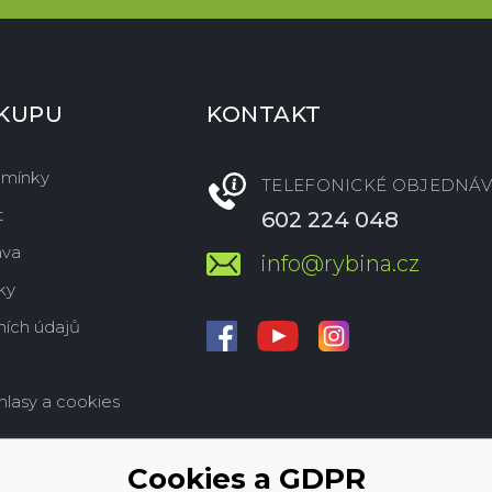
ÁKUPU
KONTAKT
dmínky
TELEFONICKÉ OBJEDNÁV
t
602 224 048
ava
info@rybina.cz
ky
ích údajů
hlasy a cookies
Cookies a GDPR