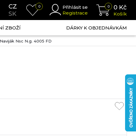
CZ
0
Kč
0
Přihlásit se
0
SK
Registrace
Košík
NÍ ZBOŽÍ
DÁRKY K OBJEDNÁVKÁM
Naviják Nsc N.g. 4005 FD