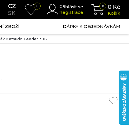
CZ
0
Kč
0
Přihlásit se
0
SK
Registrace
Košík
NÍ ZBOŽÍ
DÁRKY K OBJEDNÁVKÁM
ják Katsudo Feeder 3012
..