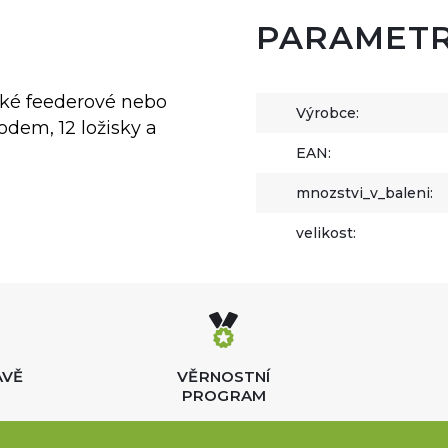
PARAMET
ické feederové nebo
Výrobce:
dem, 12 ložisky a
EAN:
mnozstvi_v_baleni:
velikost:
AVĚ
VĚRNOSTNÍ
PROGRAM