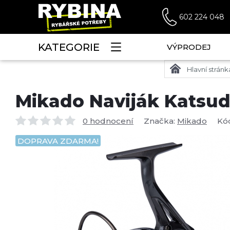
602 224 048
KATEGORIE
VÝPRODEJ
Hlavní stránk
Mikado Naviják Katsud
0 hodnocení
Značka:
Mikado
Kó
DOPRAVA ZDARMA!