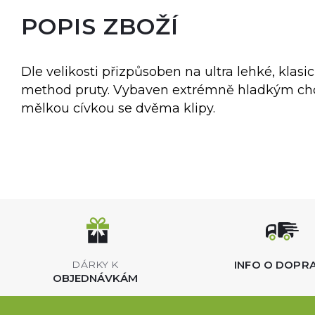
POPIS ZBOŽÍ
Dle velikosti přizpůsoben na ultra lehké, klas
method pruty. Vybaven extrémně hladkým cho
mělkou cívkou se dvěma klipy.
INFO O DOPR
DÁRKY K
OBJEDNÁVKÁM