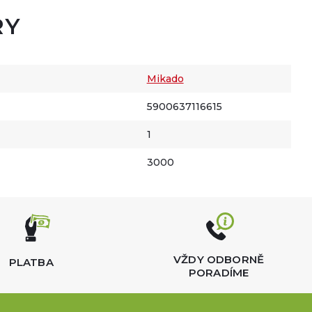
RY
Mikado
5900637116615
1
3000
VŽDY ODBORNĚ
PLATBA
PORADÍME