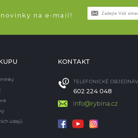
 novinky na e-mail!
ÁKUPU
KONTAKT
dmínky
TELEFONICKÉ OBJEDNÁV
t
602 224 048
ava
info@rybina.cz
ky
ích údajů