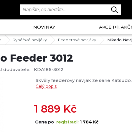
NOVINKY
AKCE 1+1, AKČ
a
Rybářské navijáky
Feederové navijáky
Mikado Navi
o Feeder 3012
d dodavatele:
KDA186-3012
Skvělý feederový naviják ze série Katsudo..
Celý popis
1 889
Kč
Cena po
registraci:
1 784 Kč