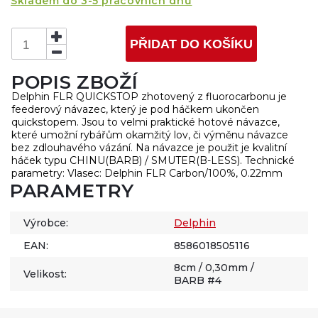
Skladem do 3-5 pracovních dnů
PŘIDAT DO KOŠÍKU
POPIS ZBOŽÍ
Delphin FLR QUICKSTOP zhotovený z fluorocarbonu je
feederový návazec, který je pod háčkem ukončen
quickstopem. Jsou to velmi praktické hotové návazce,
které umožní rybářům okamžitý lov, či výměnu návazce
bez zdlouhavého vázání. Na návazce je použit je kvalitní
háček typu CHINU(BARB) / SMUTER(B-LESS). Technické
parametry: Vlasec: Delphin FLR Carbon/100%, 0.22mm
PARAMETRY
Výrobce:
Delphin
EAN:
8586018505116
8cm / 0,30mm /
Velikost:
BARB #4