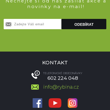
Nechejte si od nás zasílat akce a
novinky na e-mail!
ODEBÍRAT
KONTAKT
TELEFONICKÉ OBJEDNÁVKY
602 224 048
info@rybina.cz