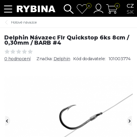
CZ
0
0
SK
Hotové návazce
Delphin Návazec Flr Quickstop 6ks 8cm /
0,30mm / BARB #4
0 hodnocení
Značka:
Delphin
Kód dodavatele:
101003774