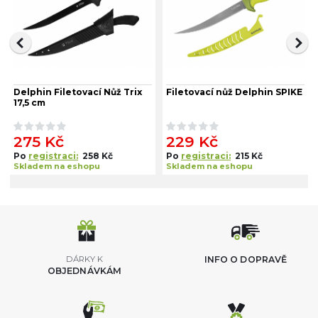
Delphin Filetovací Nůž Trix
Filetovací nůž Delphin SPIKE
17,5 cm
275 Kč
229 Kč
Po
registraci:
258 Kč
Po
registraci:
215 Kč
Skladem na eshopu
Skladem na eshopu
DÁRKY K
INFO O DOPRAVĚ
OBJEDNÁVKÁM