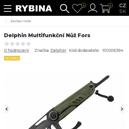
CZ
0
0
SK
Zavírací nože
Delphin Multifunkční Nůž Fors
0 hodnocení
Značka:
Delphin
Kód dodavatele:
101006394
NOVINKA