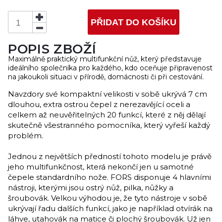
PŘIDAT DO KOŠÍKU
POPIS ZBOŽÍ
Maximálně praktický multifunkční nůž, který představuje
ideálního společníka pro každého, kdo oceňuje připravenost
na jakoukoli situaci v přírodě, domácnosti či při cestování.
Navzdory své kompaktní velikosti v sobě ukrývá 7 cm
dlouhou, extra ostrou čepel z nerezavějící oceli a
celkem až neuvěřitelných 20 funkcí, které z něj dělají
skutečně všestranného pomocníka, který vyřeší každý
problém.
Jednou z největších předností tohoto modelu je právě
jeho multifunkčnost, která nekončí jen u samotné
čepele standardního nože. FORS disponuje 4 hlavními
nástroji, kterými jsou ostrý nůž, pilka, nůžky a
šroubovák. Velkou výhodou je, že tyto nástroje v sobě
ukrývají řadu dalších funkcí, jako je například otvírák na
láhve, utahovák na matice či plochý šroubovák. Už jen