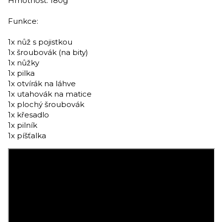
Hmotnost: 180g
Funkce:
1x nůž s pojistkou
1x šroubovák (na bity)
1x nůžky
1x pilka
1x otvírák na láhve
1x utahovák na matice
1x plochý šroubovák
1x křesadlo
1x pilník
1x píšťalka