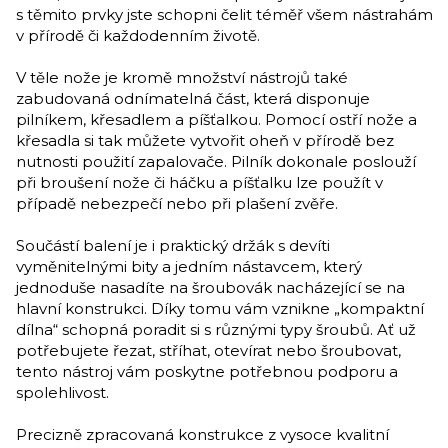
s těmito prvky jste schopni čelit téměř všem nástrahám
v přírodě či každodenním životě.
V těle nože je kromě množství nástrojů také
zabudovaná odnímatelná část, která disponuje
pilníkem, křesadlem a píšťalkou. Pomocí ostří nože a
křesadla si tak můžete vytvořit oheň v přírodě bez
nutnosti použití zapalovače. Pilník dokonale poslouží
při broušení nože či háčku a píšťalku lze použít v
případě nebezpečí nebo při plašení zvěře.
Součástí balení je i praktický držák s devíti
vyměnitelnými bity a jedním nástavcem, který
jednoduše nasadíte na šroubovák nacházející se na
hlavní konstrukci. Díky tomu vám vznikne „kompaktní
dílna“ schopná poradit si s různými typy šroubů. Ať už
potřebujete řezat, stříhat, otevírat nebo šroubovat,
tento nástroj vám poskytne potřebnou podporu a
spolehlivost.
Precizně zpracovaná konstrukce z vysoce kvalitní