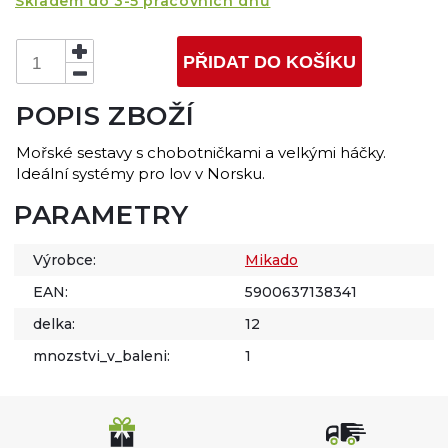
Skladem do 3-5 pracovních dnů
PŘIDAT DO KOŠÍKU
POPIS ZBOŽÍ
Mořské sestavy s chobotničkami a velkými háčky.
Ideální systémy pro lov v Norsku.
PARAMETRY
Výrobce:
Mikado
EAN:
5900637138341
delka:
12
mnozstvi_v_baleni:
1