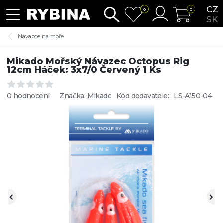
CZ
0
0
SK
Návazce na moře
Mikado Mořský Návazec Octopus Rig
12cm Háček: 3x7/0 Červený 1 Ks
0 hodnocení
Značka:
Mikado
Kód dodavatele:
LS-A150-04