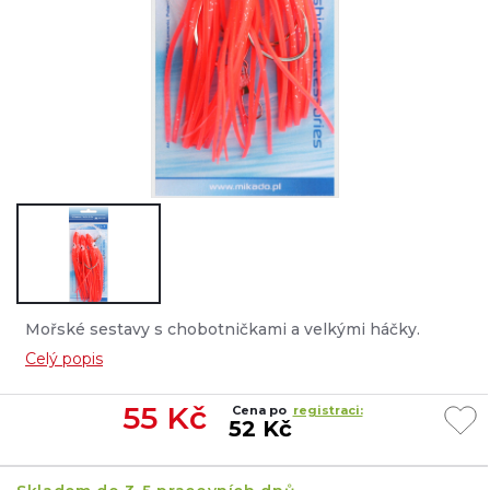
Mořské sestavy s chobotničkami a velkými háčky.
Ideální systémy pro lov v Norsku....
Celý popis
55
Kč
Cena po
registraci:
52 Kč