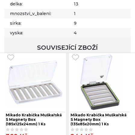
delka:
13
mnozstvi_v_baleni:
1
sirka:
9
vyska:
4
SOUVISEJÍCÍ ZBOŽÍ
Mikado Krabička Muškařská
Mikado Krabička Muškařská
S Magnety Box
S Magnety Box
(185x125x24mm) 1 Ks
(135x85x20mm) 1 Ks