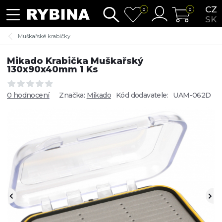
CZ
0
0
SK
Muškařské krabičky
Mikado Krabička Muškařský
130x90x40mm 1 Ks
0 hodnocení
Značka:
Mikado
Kód dodavatele:
UAM-062D