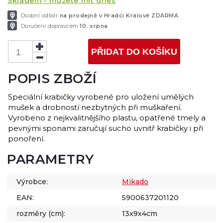
Skladem - můžete mít dnes
Osobní odběr
na prodejně v Hradci Králové ZDARMA
Doručení dopravcem
10. srpna
PŘIDAT DO KOŠÍKU
POPIS ZBOŽÍ
Speciální krabičky vyrobené pro uložení umělých
mušek a drobností nezbytných při muškaření.
Vyrobeno z nejkvalitnějšího plastu, opatřené tmely a
pevnými sponami zaručují sucho uvnitř krabičky i při
ponoření.
PARAMETRY
Výrobce:
Mikado
EAN:
5900637201120
rozměry (cm):
13x9x4cm