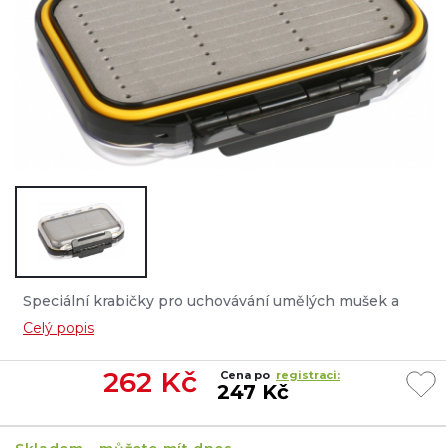
Speciální krabičky pro uchovávání umělých mušek a
drobností potřebných pro každého muškaře....
Celý popis
262
Kč
Cena po
registraci:
247 Kč