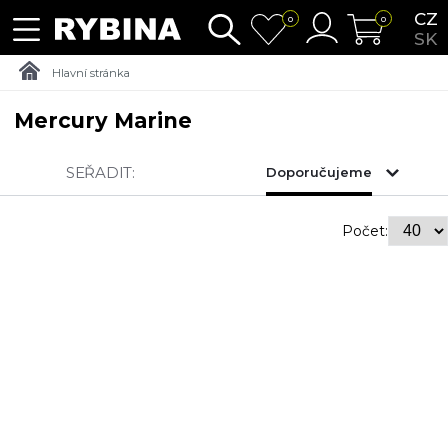
CZ
0
0
SK
Hlavní stránka
Mercury Marine
SEŘADIT:
Doporučujeme
Počet: