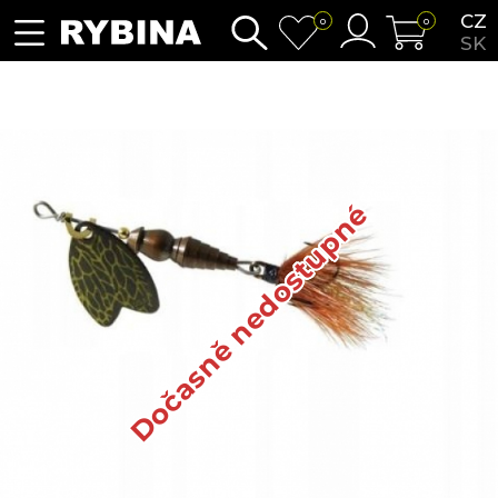
CZ
0
0
SK
Dočasně nedostupné