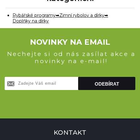
Rybářské programy
Zimní rybolov a dírky
Doplňky na dírky
NOVINKY NA EMAIL
Nechejte si od nás zasílat akce a
novinky na e-mail!
ODEBÍRAT
KONTAKT