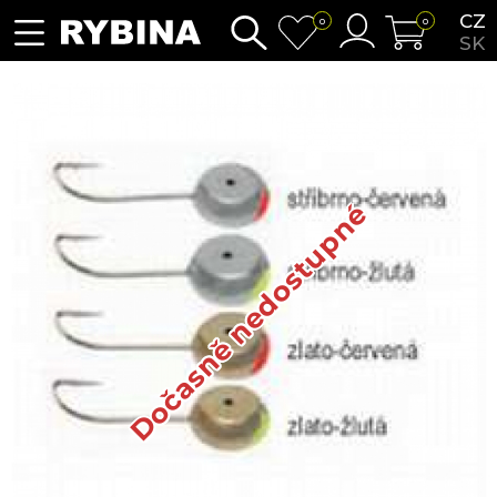
CZ
0
0
SK
Dočasně nedostupné