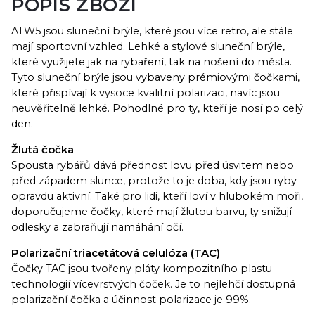
POPIS ZBOŽÍ
vícevrstvých čoček. Je to nejlehčí dostupná polarizační
čočka a účinnost polarizace je 99%. Ultrafialové ošetření
ATW5 jsou sluneční brýle, které jsou více retro, ale stále
UV400Tato vrstva chrání vaše oči před UV zářením.
100% UVA, UVB a UVC ochrana. Povlak odolný proti
mají sportovní vzhled. Lehké a stylové sluneční brýle,
poškrábáníTváří v tvář všem pokrokům v potahování
které využijete jak na rybaření, tak na nošení do města.
brýlových čoček nejsou stále žádné odolné proti
Tyto sluneční brýle jsou vybaveny prémiovými čočkami,
poškrábání – dokonce ani skleněné čočky. Brýlové čočky
které přispívají k vysoce kvalitní polarizaci, navíc jsou
Leech jsou však vpředu i vzadu ošetřeny čirým tvrdým
neuvěřitelně lehké. Pohodlné pro ty, kteří je nosí po celý
povlakem, díky kterému jsou mnohem odolnější proti
den.
poškrábání. ...
Žlutá čočka
Spousta rybářů dává přednost lovu před úsvitem nebo
před západem slunce, protože to je doba, kdy jsou ryby
opravdu aktivní. Také pro lidi, kteří loví v hlubokém moři,
doporučujeme čočky, které mají žlutou barvu, ty snižují
odlesky a zabraňují namáhání očí.
Polarizační triacetátová celulóza (TAC)
Čočky TAC jsou tvořeny pláty kompozitního plastu
technologií vícevrstvých čoček. Je to nejlehčí dostupná
polarizační čočka a účinnost polarizace je 99%.