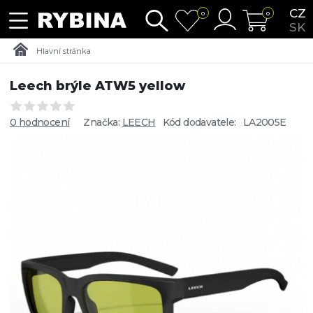
CZ
0
0
SK
Hlavní stránka
Leech brýle ATW5 yellow
0 hodnocení
Značka:
LEECH
Kód dodavatele:
LA2005E