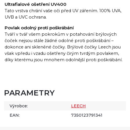
Ultrafialové ošetření UV400
Tato vrstva chrání vaše oči před UV zářením. 100% UVA,
UVB a UVC ochrana.
Povlak odolný proti poškrábání
Tváří v tvář všem pokrokům v potahování brýlových
čoček nejsou stále žádné odolné proti poškrábání –
dokonce ani skleněné čočky. Brýlové čočky Leech jsou
však vpředu i vzadu ošetřeny čirým tvrdým povlakem,
díky kterému jsou mnohem odolnější proti poškrábání.
PARAMETRY
Výrobce:
LEECH
EAN:
7350123791341