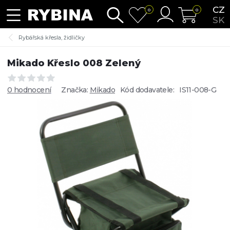
CZ
0
0
SK
Rybářská křesla, židličky
Mikado Křeslo 008 Zelený
0 hodnocení
Značka:
Mikado
Kód dodavatele:
IS11-008-G