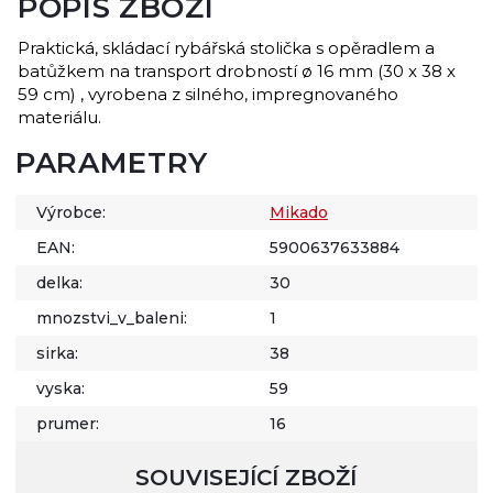
POPIS ZBOŽÍ
Praktická, skládací rybářská stolička s opěradlem a
batůžkem na transport drobností ø 16 mm (30 x 38 x
59 cm) , vyrobena z silného, impregnovaného
materiálu.
PARAMETRY
Výrobce:
Mikado
EAN:
5900637633884
delka:
30
mnozstvi_v_baleni:
1
sirka:
38
vyska:
59
prumer:
16
SOUVISEJÍCÍ ZBOŽÍ