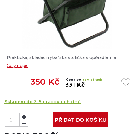
Praktická, skládací rybářská stolička s opěradlem a
batůžkem na transport drobností ø 16 mm (30 x 38 x 59
Celý popis
cm) , vyrobena z silného, impregnovaného materiálu....
350
Kč
Cena po
registraci:
331 Kč
Skladem do 3-5 pracovních dnů
PŘIDAT DO KOŠÍKU