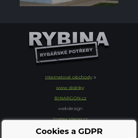
Internetové obchody
a
www stránky
:
BINARGON.cz
webdesign
Vortex Vision.cz
Cookies a GDPR