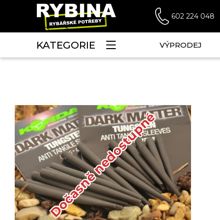
602 224 048
KATEGORIE
VÝPRODEJ
Dočasně nedostupné