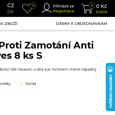
CZ
0
Kč
0
Přihlásit se
0
SK
Registrace
Košík
NÍ ZBOŽÍ
DÁRKY K OBJEDNÁVKÁM
Proti Zamotání Anti
es 8 ks S
e ukotví Váš návazec u dna a je mnohem méně nápadný.
řevleky
Korda