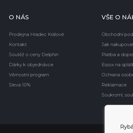
O NÁS
VŠE O N
Prodejna Hradec Králové
Obchodní po
Kontakt
Jak nakupova
Soutěž o ceny Delphin
Platba a dopr
Dárky k objednávce
Essox na splát
Věrnostní program
Ochrana osobn
Sleva 10%
Reklamace
Soukromí, sou
Rybá