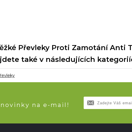
žké Převleky Proti Zamotání Anti T
jdete také v následujících kategorií
převleky
 novinky na e-mail!