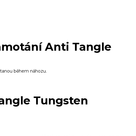
amotání Anti Tangle
ostanou během náhozu.
Tangle Tungsten