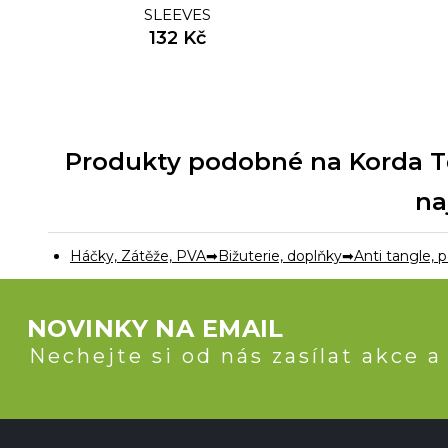
SLEEVES
132 Kč
Produkty podobné na Korda Tě
na
Háčky, Zátěže, PVA
Bižuterie, doplňky
Anti tangle, 
NOVINKY NA EMAIL
Nechejte si od nás zasílat akce a