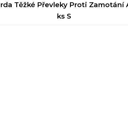
orda Těžké Převleky Proti Zamotání
ks S