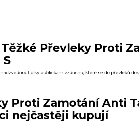
Těžké Převleky Proti Z
 S
li nadzvednout díky bublinkám vzduchu, které se do převleků d
ky Proti Zamotání Anti 
ci nejčastěji kupují