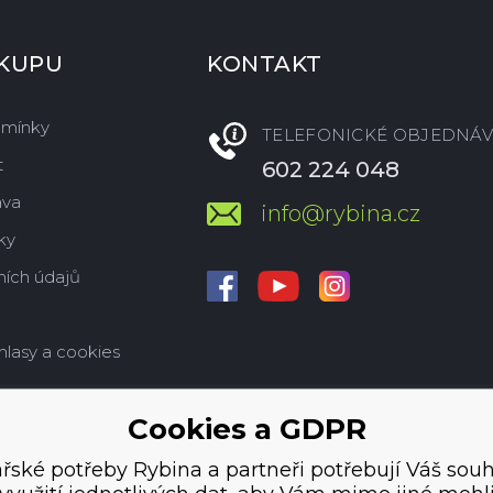
ÁKUPU
KONTAKT
dmínky
TELEFONICKÉ OBJEDNÁV
t
602 224 048
ava
info@rybina.cz
ky
ích údajů
hlasy a cookies
Cookies a GDPR
řské potřeby Rybina a partneři potřebují Váš souh