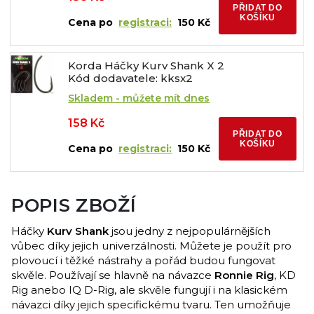
PŘIDAT DO
KOŠÍKU
Cena po
registraci:
150 Kč
Korda Háčky Kurv Shank X 2
Kód dodavatele: kksx2
Skladem - můžete mít dnes
158 Kč
PŘIDAT DO
KOŠÍKU
Cena po
registraci:
150 Kč
POPIS ZBOŽÍ
Háčky
Kurv Shank
jsou jedny z nejpopulárnějších
vůbec díky jejich univerzálnosti. Můžete je použít pro
plovoucí i těžké nástrahy a pořád budou fungovat
skvěle. Používají se hlavně na návazce
Ronnie Rig
, KD
Rig anebo IQ D-Rig, ale skvěle fungují i na klasickém
návazci díky jejich specifickému tvaru. Ten umožňuje