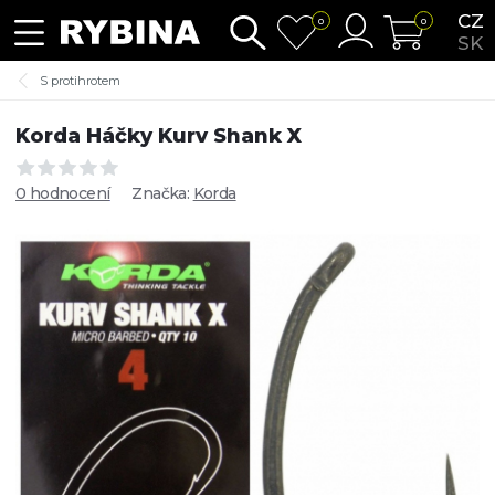
CZ
0
0
SK
S protihrotem
Korda Háčky Kurv Shank X
0 hodnocení
Značka:
Korda