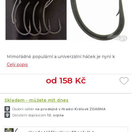
Mimořádně populární a univerzální háček je nyní k
dispozici s ideální sílou drátu....
Celý popis
od
158
Kč
Skladem - můžete mít dnes
Osobní odběr
na prodejně v Hradci Králové ZDARMA
Doručení dopravcem
10. srpna