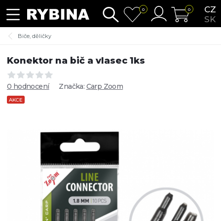
CZ
0
0
SK
Biče, děličky
Konektor na bič a vlasec 1ks
0 hodnocení
Značka:
Carp Zoom
AKCE