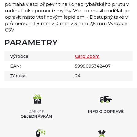
pomáhá vlasci připevnit na konec rybářského prutu v
mrknutí oka pomocí smyčky. Vše, co musíte udělat, je
opravit místo vteřinovým lepidlem. - Dostupný také v
průměrech: 1,8 mm 2,0 mm 2,3 mm 2,5 mm Výrobce:
CSV
PARAMETRY
Výrobce:
Carp Zoom
EAN:
5999095342407
Záruka:
24
DÁRKY K
INFO O DOPRAVĚ
OBJEDNÁVKÁM