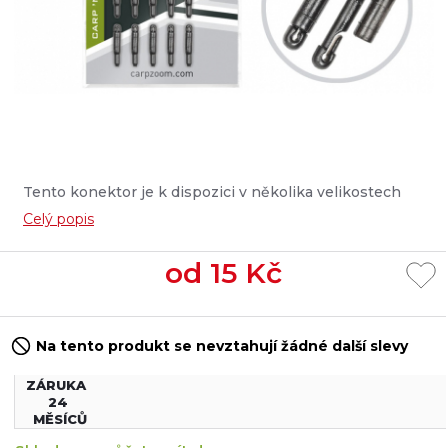
Tento konektor je k dispozici v několika velikostech
pomáhá vlasci připevnit na konec rybářského prutu v
Celý popis
mrknutí oka pomocí smyčky. Vše, co musíte udělat, je
opravit místo vteřinovým lepidlem. - Dostupný také v
od
15
Kč
průměrech: 1,8 mm 2,0 mm 2,3 mm 2,5 mm Výrobce:
CSV...
Na tento produkt se nevztahují žádné další slevy
ZÁRUKA
24
MĚSÍCŮ