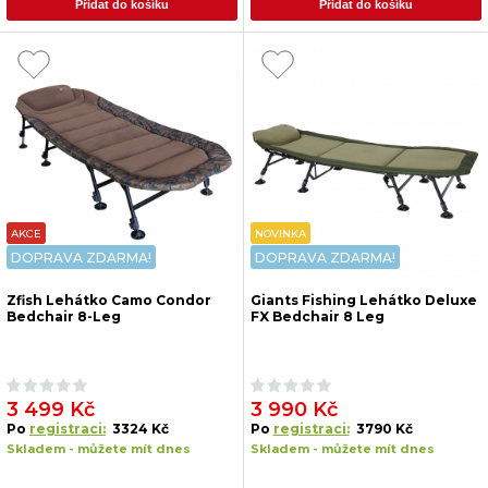
Přidat do košíku
Přidat do košíku
AKCE
NOVINKA
DOPRAVA ZDARMA!
DOPRAVA ZDARMA!
Zfish Lehátko Camo Condor
Giants Fishing Lehátko Deluxe
Bedchair 8-Leg
FX Bedchair 8 Leg
3 499 Kč
3 990 Kč
Po
registraci:
3324 Kč
Po
registraci:
3790 Kč
Skladem - můžete mít dnes
Skladem - můžete mít dnes