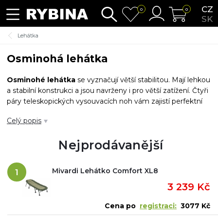
CZ
0
0
SK
Lehátka
Osminohá lehátka
Osminohé lehátka
se vyznačují větší stabilitou. Mají lehkou
a stabilní konstrukci a jsou navrženy i pro větší zatížení. Čtyři
páry teleskopických vysouvacích noh vám zajistí perfektní
komfort při vašem pobytu u vody.
Celý popis
Nejprodávanější
Mivardi Lehátko Comfort XL8
1
3 239 Kč
Cena po
registraci:
3077 Kč