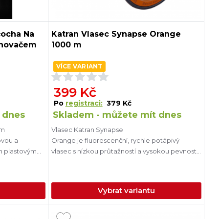
čocha Na
Katran Vlasec Synapse Orange
chovačem
1000 m
VÍCE VARIANT
399 Kč
Po
registraci:
379 Kč
 dnes
Skladem - můžete mít dnes
ým
Vlasec Katran Synapse
ovou a
Orange je fluorescenční, rychle potápivý
ým plastovým
vlasec s nízkou průtažností a vysokou pevností
v uzlu.
Vybrat variantu