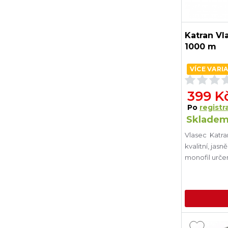
Katran Vl
1000 m
VÍCE VARI
399 K
Po
registra
Skladem
Vlasec Katra
kvalitní, jas
monofil urče