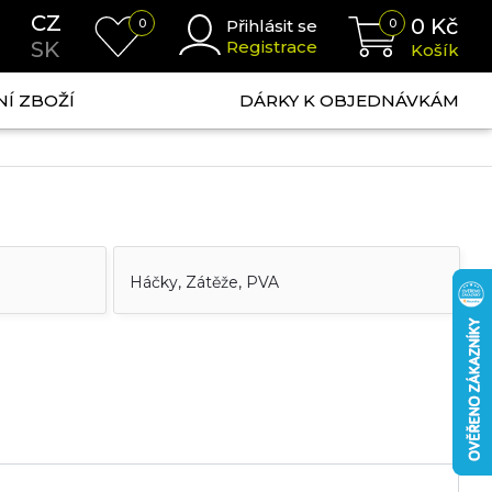
CZ
0
Kč
0
Přihlásit se
0
SK
Registrace
Košík
NÍ ZBOŽÍ
DÁRKY K OBJEDNÁVKÁM
Háčky, Zátěže, PVA