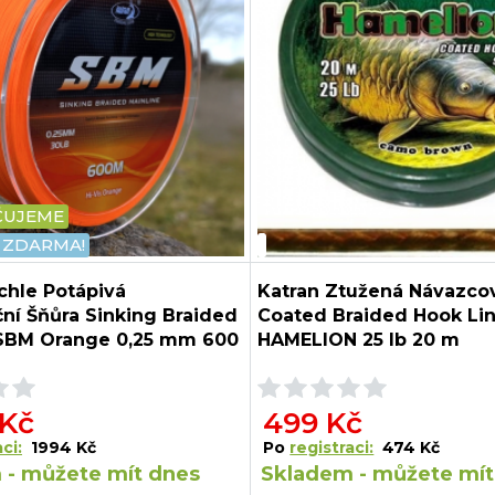
ČUJEME
 ZDARMA!
chle Potápivá
Katran Ztužená Návazco
ní Šňůra Sinking Braided
Coated Braided Hook Li
 SBM Orange 0,25 mm 600
HAMELION 25 lb 20 m
,6 kg
 Kč
499 Kč
ci:
1994 Kč
Po
registraci:
474 Kč
 - můžete mít dnes
Skladem - můžete mít