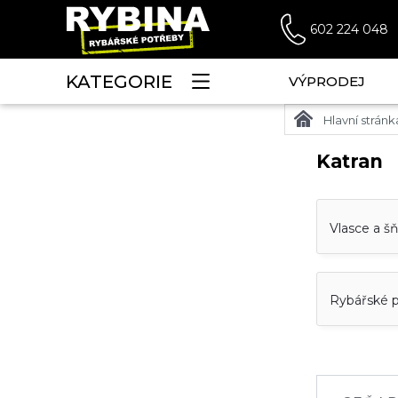
602 224 048
KATEGORIE
VÝPRODEJ
Hlavní stránk
Katran
Vlasce a š
Rybářské 