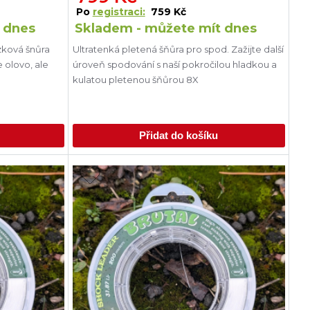
Po
registraci:
759 Kč
 dnes
Skladem - můžete mít dnes
ízková šnůra
Ultratenká pletená šňůra pro spod. Zažijte další
 olovo, ale
úroveň spodování s naší pokročilou hladkou a
kulatou pletenou šňůrou 8X
Přidat do košíku