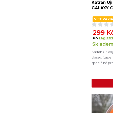
Katran Uj
GALAXY C
VÍCE VARI
299 K
Po
registra
Skladem
Katran Galax
vlasec (tape
speciálně pr