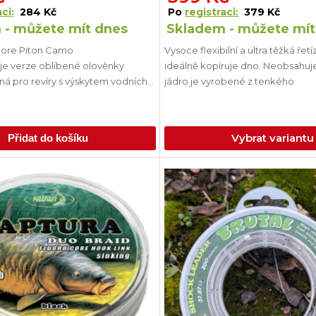
ci:
284 Kč
Po
registraci:
379 Kč
 - můžete mít dnes
Skladem - můžete mít
core Piton Camo
Vysoce flexibilní a ultra těžká řet
je verze oblíbené olověnky
ideálně kopíruje dno. Neobsahuje
ná pro revíry s výskytem vodních
jádro je vyrobené z tenkého
Vybrat variantu
Přidat do košíku