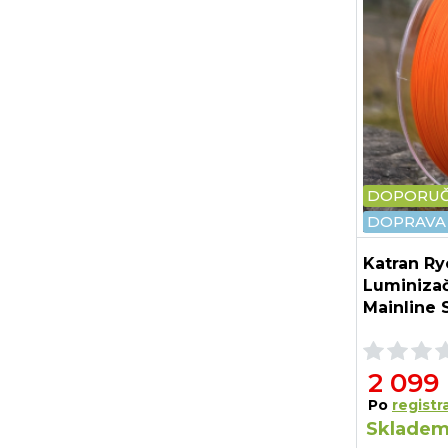
DOPORU
DOPRAVA
Katran Ry
Luminizač
Mainline
m 30 b 13
2 099
Po
registra
Skladem