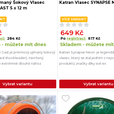
ímaný Šokový Vlasec
Katran Vlasec SYNAPSE 
AST 5 x 12 m
ANT
VÍCE VARIANT
č
649 Kč
ci:
284 Kč
Po
registraci:
617 Kč
 - můžete mít dnes
Skladem - můžete mít
y Cast je prémiový ujímaný šokový
Katran Synapse Neon je legendár
red shockleader), navržený
vlasec, který se stal jedním z nej
o extrémně dlouhé nához
produktů značky díky své ex
Vybrat variantu
Vybrat variantu