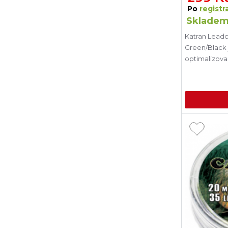
Po
registra
Skladem
Katran Lead
Green/Black 
optimalizova
rostlin (