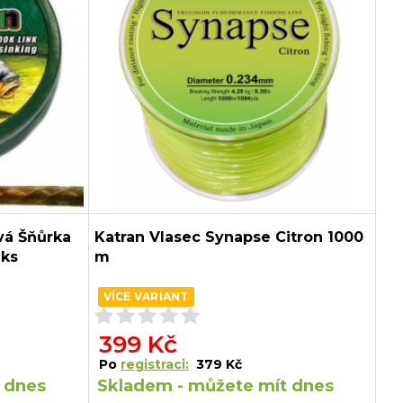
vá Šňůrka
Katran Vlasec Synapse Citron 1000
nks
m
VÍCE VARIANT
399 Kč
Po
registraci:
379 Kč
 dnes
Skladem - můžete mít dnes