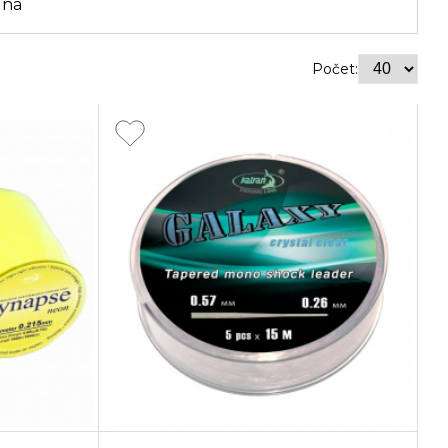
ena
Počet: