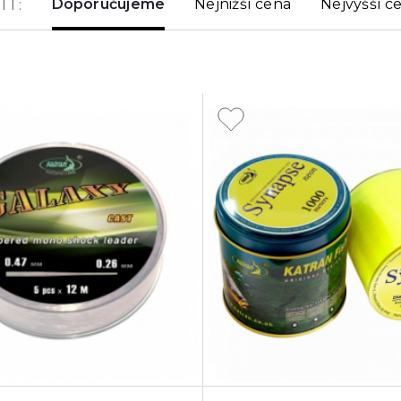
Doporučujeme
Nejnižší cena
Nejvyšší c
IT: