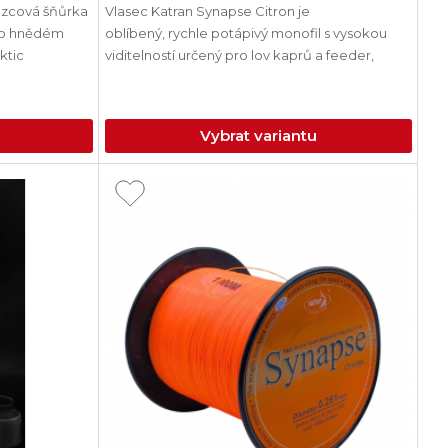
azcová šňůrka
Vlasec Katran Synapse Citron je
mo hnědém
oblíbený, rychle potápivý monofil s vysokou
ktic
viditelností určený pro lov kaprů a feeder,
Vybrat variantu