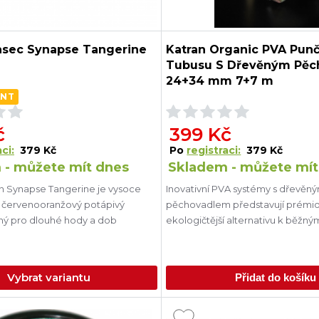
asec Synapse Tangerine
Katran Organic PVA Pun
Tubusu S Dřevěným Pě
24+34 mm 7+7 m
ANT
č
399 Kč
ci:
379 Kč
Po
registraci:
379 Kč
 - můžete mít dnes
Skladem - můžete mít
n Synapse Tangerine je vysoce
Inovativní PVA systémy s dřevěn
ně červenooranžový potápivý
pěchovadlem představují prémi
ný pro dlouhé hody a dob
ekologičtější alternativu k běžn
sadám
Vybrat variantu
Přidat do košíku