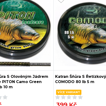
ňůra S Olověným Jádrem
Katran Šňůra S Řetízko
e PITON Camo Green
COMODO 80 lb 5 m
lb 10 m
VÍCE VARIANT
č
399 Kč