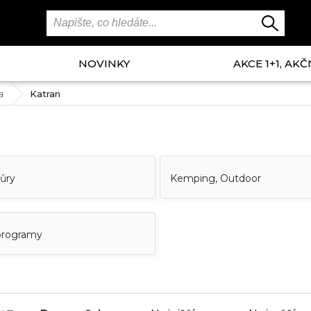
NOVINKY
AKCE 1+1, AKČ
a
Katran
ňůry
Kemping, Outdoor
programy