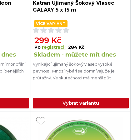
Neon
Katran Ujímaný Šokový Vlasec
GALAXY 5 x 15 m
VÍCE VARIANT
299 Kč
Po
registraci:
284 Kč
 dnes
Skladem - můžete mít dnes
ní monofilní
Vynikající ujímaný šokový vlasec vysoké
oblíbenějších
pevnosti. Mnozí rybáři se domnívají, že je
průtažný. Ve skutečnosti má menší půt
Vybrat variantu