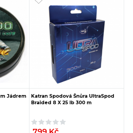
vým Jádrem
Katran Spodová Šnůra UltraSpod
Braided 8 X 25 lb 300 m
799 Kč