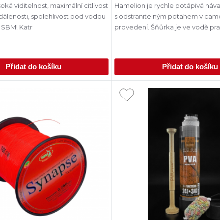
ká viditelnost, maximální citlivost
Hamelion je rychle potápivá náv
dálenosti, spolehlivost pod vodou
s odstranitelným potahem v ca
– to je Katran SBM! Katr
provedení. Šňůrka je ve vodě pra
Přidat do košíku
Přidat do košíku