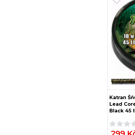
Katran Š
Lead Cor
Black 45 
299 K