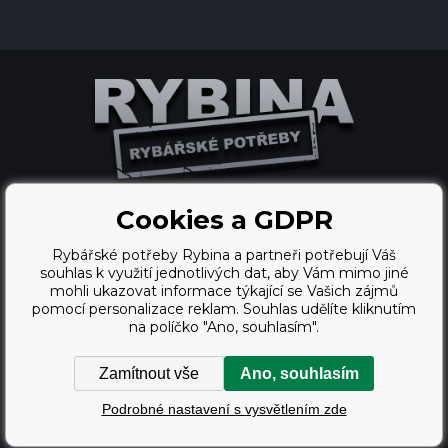
Cookies a GDPR
WWW stránky
dodal
Rybářské potřeby Rybina a partneři potřebují Váš
BINARGON.cz
souhlas k využití jednotlivých dat, aby Vám mimo jiné
mohli ukazovat informace týkající se Vašich zájmů
webdesign
pomocí personalizace reklam. Souhlas udělíte kliknutím
na políčko "Ano, souhlasím".
Vortex Vision.cz
Zamítnout vše
Ano, souhlasím
Copyright © 2009 - 2026,
Podrobné nastavení s vysvětlením zde
Rybářské potřeby Rybina