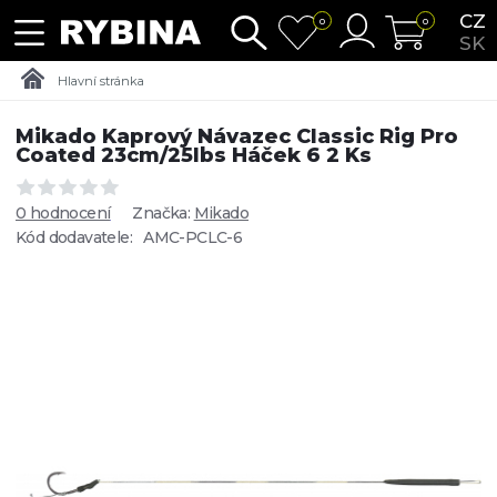
CZ
0
0
SK
Hlavní stránka
Mikado Kaprový Návazec Classic Rig Pro
Coated 23cm/25lbs Háček 6 2 Ks
0 hodnocení
Značka:
Mikado
Kód dodavatele:
AMC-PCLC-6