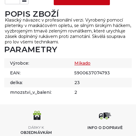
POPIS ZBOŽÍ
Klasický návazec v profesionální verzi. Vyrobený pomocí
pletenky v maskáčovém opletu, se silným širokým háčkem,
vyzbrojeným tmavě zeleným rovnátkem, které urychluje
zásek doplněný rukávem proti zamotání. Skvělá souprava
pro lov všemi technikami.
PARAMETRY
Výrobce:
Mikado
EAN:
5900637074793
delka:
23
mnozstvi_v_baleni:
2
DÁRKY K
INFO O DOPRAVĚ
OBJEDNÁVKÁM