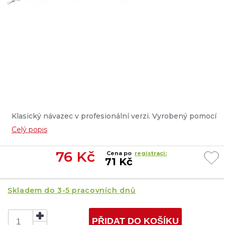
Klasický návazec v profesionální verzi. Vyrobený pomocí
pletenky v maskáčovém opletu, se silným širokým
Celý popis
háčkem, vyzbrojeným tmavě zeleným rovnátkem, které
urychluje zásek doplněný rukávem proti zamotání.
76
Kč
Cena po
registraci:
Skvělá souprava pro lov všemi technikami....
71 Kč
Skladem do 3-5 pracovních dnů
PŘIDAT DO KOŠÍKU