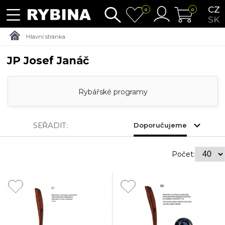
CZ
0
0
SK
Hlavní stránka
JP Josef Janáč
Rybářské programy
SEŘADIT:
Doporučujeme
Počet: