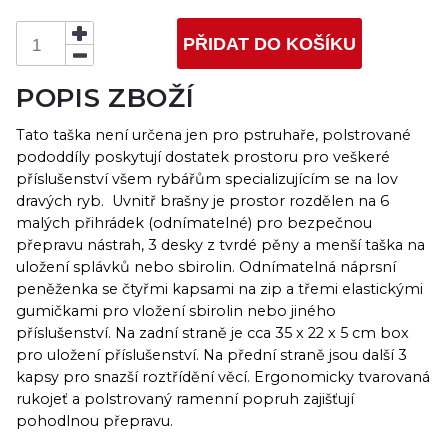
příslušenství. Na zadní straně je cca 35 x 22 x 5 cm box
pro uložení příslušenství. Na přední straně jsou další 3
PŘIDAT DO KOŠÍKU
kapsy pro snazší roztřídění věcí. Ergonomicky tvarovaná
rukojeť a polstrovaný ramenní popruh zajišťují
POPIS ZBOŽÍ
pohodlnou přepravu. ergonomicky tvarovaná rukojeť
protiskluzový ramenní popruh 35 x 22 x 5 cm Vario Box
Tato taška není určena jen pro pstruhaře, polstrované
odnímatelné polstrované přepážky 3 vnější kapsy malé
odnímatelné pouzdro 3 desky z tvrdé pěny na návazce
pododdíly poskytují dostatek prostoru pro veškeré
peněženka se 4 průhlednými přihrádkami 3 elastické
příslušenství všem rybářům specializujícím se na lov
gumičky pro připevnění sbirolin nebo příslušenství
dravých ryb. Uvnitř brašny je prostor rozdělen na 6
rozměry: cca 38 x 22 x 25 cm materiál: 300x300D ripstop
malých přihrádek (odnímatelné) pro bezpečnou
...
přepravu nástrah, 3 desky z tvrdé pěny a menší taška na
uložení splávků nebo sbirolin. Odnímatelná náprsní
peněženka se čtyřmi kapsami na zip a třemi elastickými
gumičkami pro vložení sbirolin nebo jiného
příslušenství. Na zadní straně je cca 35 x 22 x 5 cm box
pro uložení příslušenství. Na přední straně jsou další 3
kapsy pro snazší roztřídění věcí. Ergonomicky tvarovaná
rukojeť a polstrovaný ramenní popruh zajišťují
pohodlnou přepravu.