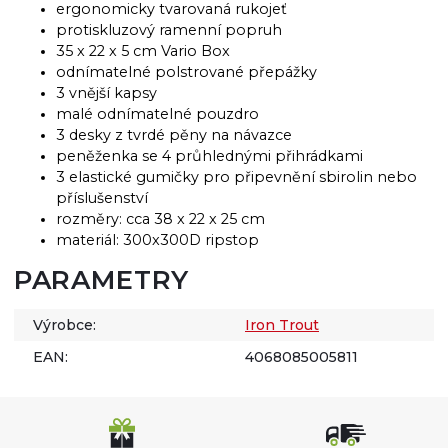
ergonomicky tvarovaná rukojeť
protiskluzový ramenní popruh
35 x 22 x 5 cm Vario Box
odnímatelné polstrované přepážky
3 vnější kapsy
malé odnímatelné pouzdro
3 desky z tvrdé pěny na návazce
peněženka se 4 průhlednými přihrádkami
3 elastické gumičky pro připevnění sbirolin nebo
příslušenství
rozměry: cca 38 x 22 x 25 cm
materiál: 300x300D ripstop
PARAMETRY
Výrobce:
Iron Trout
EAN:
4068085005811