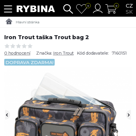
CZ
0
0
SK
Hlavní stránka
Iron Trout taška Trout bag 2
0 hodnocení
Značka:
Iron Trout
Kód dodavatele:
7160151
DOPRAVA ZDARMA!