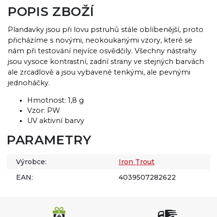
POPIS ZBOŽÍ
Plandavky jsou při lovu pstruhů stále oblíbenější, proto
přicházíme s novými, neokoukanými vzory, které se
nám při testování nejvíce osvědčily. Všechny nástrahy
jsou vysoce kontrastní, zadní strany ve stejných barvách
ale zrcadlově a jsou vybavené tenkými, ale pevnými
jednoháčky.
Hmotnost: 1,8 g
Vzor: PW
UV aktivní barvy
PARAMETRY
Výrobce:
Iron Trout
EAN:
4039507282622