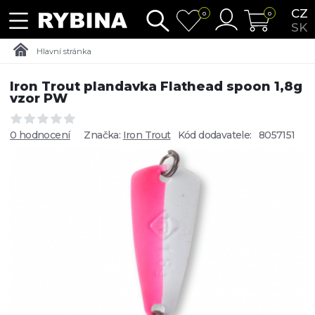
CZ
0
0
SK
Hlavní stránka
Iron Trout plandavka Flathead spoon 1,8g
vzor PW
0 hodnocení
Značka:
Iron Trout
Kód dodavatele:
8057151