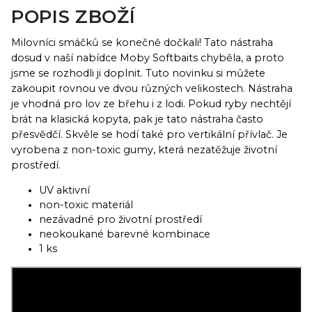
POPIS ZBOŽÍ
Milovníci smáčků se konečně dočkali! Tato nástraha
dosud v naší nabídce Moby Softbaits chyběla, a proto
jsme se rozhodli ji doplnit. Tuto novinku si můžete
zakoupit rovnou ve dvou různých velikostech. Nástraha
je vhodná pro lov ze břehu i z lodi. Pokud ryby nechtějí
brát na klasická kopyta, pak je tato nástraha často
přesvědčí. Skvěle se hodí také pro vertikální přívlač. Je
vyrobena z non-toxic gumy, která nezatěžuje životní
prostředí.
UV aktivní
non-toxic materiál
nezávadné pro životní prostředí
neokoukané barevné kombinace
1 ks