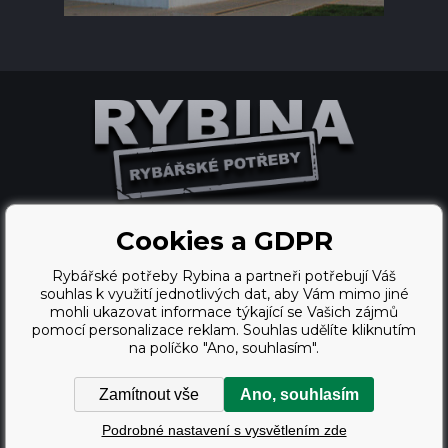
Cookies a GDPR
Tvorbu webové stránky
Rybářské potřeby Rybina a partneři potřebují Váš
zajistil
BINARGON.cz
souhlas k využití jednotlivých dat, aby Vám mimo jiné
mohli ukazovat informace týkající se Vašich zájmů
webdesign
pomocí personalizace reklam. Souhlas udělíte kliknutím
na políčko "Ano, souhlasím".
Vortex Vision.cz
Zamítnout vše
Ano, souhlasím
Copyright © 2009 - 2026,
Podrobné nastavení s vysvětlením zde
Rybářské potřeby Rybina