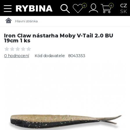
CZ
0
0
SK
Hlavní stránka
Iron Claw nástarha Moby V-Tail 2.0 BU
19cm 1 ks
0 hodnocení
Kód dodavatele:
8043353