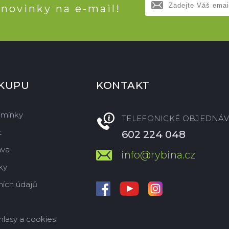
 novinky na e-mail!
ÁKUPU
KONTAKT
dmínky
TELEFONICKÉ OBJEDNÁV
t
602 224 048
ava
info@rybina.cz
ky
ích údajů
hlasy a cookies