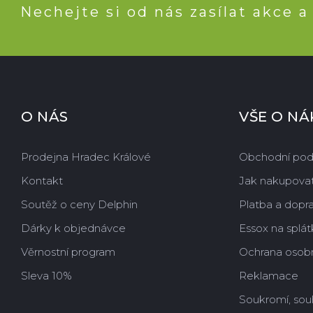
Nechejte si od nás zasílat akce a
O NÁS
VŠE O N
Prodejna Hradec Králové
Obchodní po
Kontakt
Jak nakupova
Soutěž o ceny Delphin
Platba a dopr
Dárky k objednávce
Essox na splát
Věrnostní program
Ochrana osobn
Sleva 10%
Reklamace
Soukromí, sou