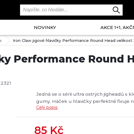
NOVINKY
AKCE 1+1, AKČ
a
Iron Claw jigové hlavičky Performance Round Head velikost 
čky Performance Round He
2321
Jedná se o sérii ultra ostrých jigheadů s 
gumy. Háček u hlavičky perfektně fixuje n
Celý popis
aby byly připravený pro každou výzvu. Kva
hmotnost 21 g velikost háčku 3/0 balení 2 k
85
Kč