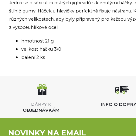
Jedná se o sérii ultra ostrých jigheadů s klenutými háčky.
štíhlé gumy. Háček u hlavičky perfektně fixuje nástrahu. 
různých velikostech, aby byly připravený pro každou výzv
z vysoceuhlíkové oceli.
hmotnost 21 g
velikost háčku 3/0
balení 2 ks
INFO O DOPR
DÁRKY K
OBJEDNÁVKÁM
NOVINKY NA EMAIL