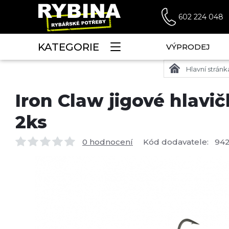
602 224 048
KATEGORIE
VÝPRODEJ
Hlavní stránk
Iron Claw jigové hlavi
2ks
0 hodnocení
Kód dodavatele:
942