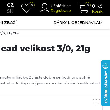
CZ
0
Kč
0
Přihlásit se
0
SK
Registrace
Košík
NÍ ZBOŽÍ
DÁRKY K OBJEDNÁVKÁM
3/0, 21g 2ks
ad velikost 3/0, 21g
klenutými háčky. Zvláště dobře se hodí pro štíhlé
ástrahu. K dispozici jsou v mnoha různých velikostech,
litní háčky jsou vyrobeny z vysoceuhlíkové oceli.
s ...