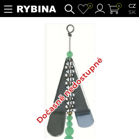
CZ
0
0
SK
Dočasně nedostupné