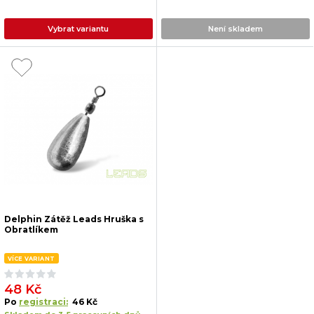
Vybrat variantu
Není skladem
Delphin Zátěž Leads Hruška s
Obratlíkem
VÍCE VARIANT
48 Kč
Po
registraci:
46 Kč