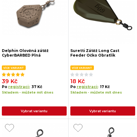
Delphin Olověná zátěž
Suretti Zátěž Long Cast
CyberBARBED Plná
Feeder Očko Obratlík
VÍCE VARIANT
VÍCE VARIANT
39 Kč
18 Kč
Po
registraci:
37 Kč
Po
registraci:
17 Kč
Skladem - můžete mít dnes
Skladem - můžete mít dnes
Vybrat variantu
Vybrat variantu