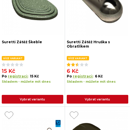
Suretti Zátěž Škeble
Suretti Zátěž Hruška s
Obratlíkem
VÍCE VARIANT
VÍCE VARIANT
15 Kč
6 Kč
Po
registraci:
15 Kč
Po
registraci:
6 Kč
Skladem - můžete mít dnes
Skladem - můžete mít dnes
Vybrat variantu
Vybrat variantu