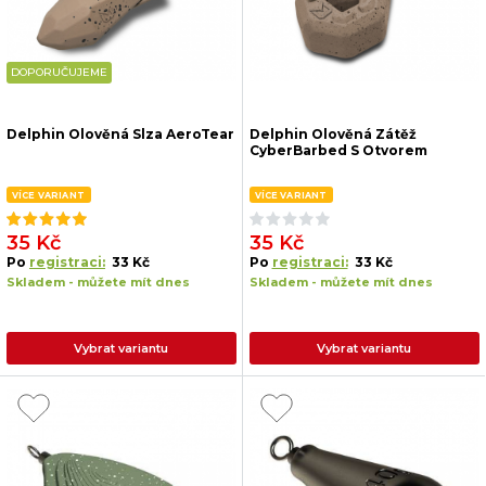
DOPORUČUJEME
Delphin Olověná Slza AeroTear
Delphin Olověná Zátěž
CyberBarbed S Otvorem
VÍCE VARIANT
VÍCE VARIANT
35 Kč
35 Kč
Po
registraci:
33 Kč
Po
registraci:
33 Kč
Skladem - můžete mít dnes
Skladem - můžete mít dnes
Vybrat variantu
Vybrat variantu