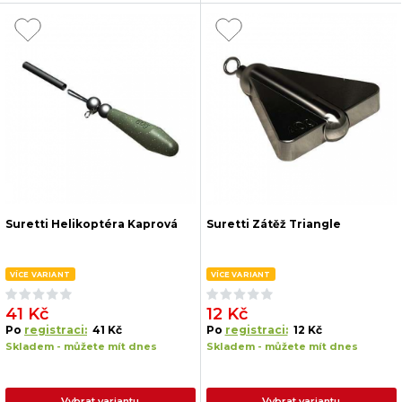
Suretti Helikoptéra Kaprová
Suretti Zátěž Triangle
VÍCE VARIANT
VÍCE VARIANT
41 Kč
12 Kč
Po
registraci:
41 Kč
Po
registraci:
12 Kč
Skladem - můžete mít dnes
Skladem - můžete mít dnes
Vybrat variantu
Vybrat variantu