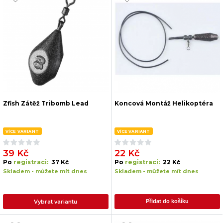
Zfish Zátěž Tribomb Lead
Koncová Montáž Helikoptéra
VÍCE VARIANT
VÍCE VARIANT
39 Kč
22 Kč
Po
registraci:
37 Kč
Po
registraci:
22 Kč
Skladem - můžete mít dnes
Skladem - můžete mít dnes
Vybrat variantu
Přidat do košíku