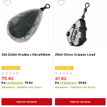
JSA Zátěž Hruška s Obratlíkem
Zfish Olovo Gripper Lead
VÍCE VARIANT
VÍCE VARIANT
75 Kč
41 Kč
Po
registraci:
75 Kč
Po
registraci:
39 Kč
Skladem - můžete mít dnes
Skladem - můžete mít dnes
Vybrat variantu
Vybrat variantu