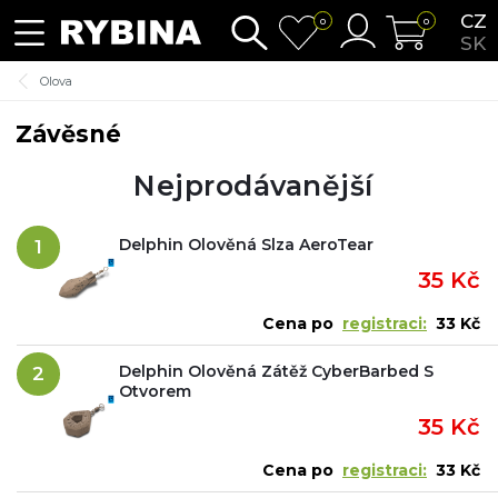
CZ
0
0
SK
Olova
Závěsné
Nejprodávanější
Delphin Olověná Slza AeroTear
1
35 Kč
Cena po
registraci:
33 Kč
Delphin Olověná Zátěž CyberBarbed S
2
Otvorem
35 Kč
Cena po
registraci:
33 Kč