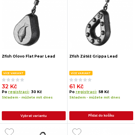
Zfish Olovo Flat Pear Lead
Zfish Zátěž Grippa Lead
VÍCE VARIANT
VÍCE VARIANT
32 Kč
61 Kč
Po
registraci:
30 Kč
Po
registraci:
58 Kč
Skladem - můžete mít dnes
Skladem - můžete mít dnes
Vybrat variantu
Přidat do košíku