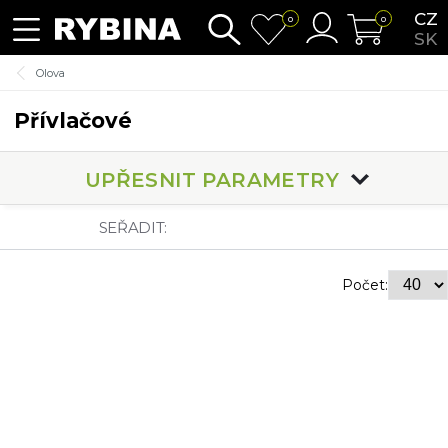
CZ
0
0
SK
Olova
Přívlačové
UPŘESNIT PARAMETRY
SEŘADIT:
Počet: