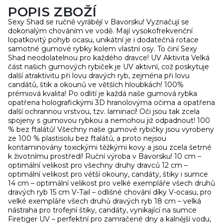
POPIS ZBOŽÍ
Sexy Shad se ručně vyrábějí v Bavorsku! Vyznačují se
dokonalým chováním ve vodě. Mají vysokofrekvenční
lopatkovitý pohyb ocasu, unikátní je i dodatečná rotace
samotné gumové rybky kolem vlastní osy. To činí Sexy
Shad neodolatelnou pro každého dravce! UV Aktivita Velká
část našich gumových rybiček je UV aktivní, což poskytuje
další atraktivitu při lovu dravých ryb, zejména při lovu
candátů, štik a okounů ve větších hloubkách! 100%
prémiová kvalita! Po odlití je každá naše gumová rybka
opatřena holografickými 3D hranolovýma očima a opatřena
další ochrannou vrstvou, tzv. laminací! Oči jsou tak zcela
spojeny s gumovou rybkou a nemohou již odpadnout! 100
% bez ftalátů! Všechny naše gumové rybičky jsou vyrobeny
ze 100 % plastisolu bez ftalátů, a proto nejsou
kontaminovány toxickými těžkými kovy a jsou zcela šetrné
k životnímu prostředí! Ruční výroba v Bavorsku! 10 cm –
optimální velikost pro všechny druhy dravců 12 cm –
optimální velikost pro větší okouny, candáty, štiky i sumce
14 cm – optimální velikost pro velké exempláře všech druhů
dravých ryb 15 cm V-Tail – odlišné chování díky V-ocasu, pro
velké exempláře všech druhů dravých ryb 18 cm – velká
nástraha pro trofejní štiky, candáty, vynikající na sumce
Firetiger UV – perfektní pro zamračené dny a kalnější vodu,