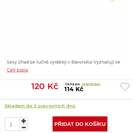
Sexy Shad se ručně vyrábějí v Bavorsku! Vyznačují se
dokonalým chováním ve vodě....
Celý popis
120
Kč
Cena po
registraci:
114 Kč
Skladem do 2 pracovních dnů
PŘIDAT DO KOŠÍKU