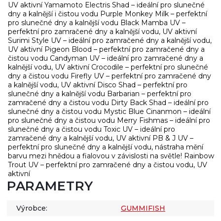
UV aktivní Yamamoto Electris Shad – ideální pro slunečné
dny a kalnější i čistou vodu Purple Monkey Milk – perfektní
pro slunečné dny a kalnější vodu Black Mamba UV –
perfektní pro zamračené dny a kalnější vodu, UV aktivní
Surimi Style UV – ideální pro zamračené dny a kalnější vodu,
UV aktivní Pigeon Blood – perfektní pro zamračené dny a
čistou vodu Candyman UV – ideální pro zamračené dny a
kalnější vodu, UV aktivní Crocodile – perfektní pro slunečné
dny a čistou vodu Firefly UV – perfektní pro zamračené dny
a kalnější vodu, UV aktivní Disco Shad – perfektní pro
slunečné dny a kalnější vodu Barbarian – perfektní pro
zamračené dny a čistou vodu Dirty Back Shad – ideální pro
slunečné dny a čistou vodu Mystic Blue Cinanmon – ideální
pro slunečné dny a čistou vodu Merry Fishmas – ideální pro
slunečné dny a čistou vodu Toxic UV – ideální pro
zamračené dny a kalnější vodu, UV aktivní PB & J UV –
perfektní pro slunečné dny a kalnější vodu, nástraha mění
barvu mezi hnědou a fialovou v závislosti na světle! Rainbow
Trout UV – perfektní pro zamračené dny a čistou vodu, UV
aktivní
PARAMETRY
Výrobce:
GUMMIFISH