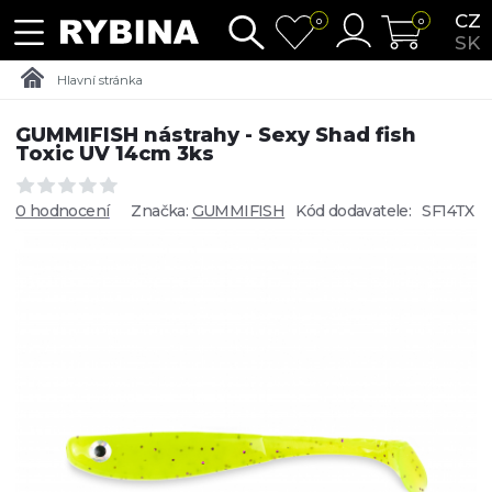
CZ
0
0
SK
Hlavní stránka
GUMMIFISH nástrahy - Sexy Shad fish
Toxic UV 14cm 3ks
0 hodnocení
Značka:
GUMMIFISH
Kód dodavatele:
SF14TX