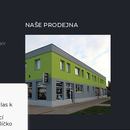
NAŠE PRODEJNA
KY
las k
i
cí
líčko