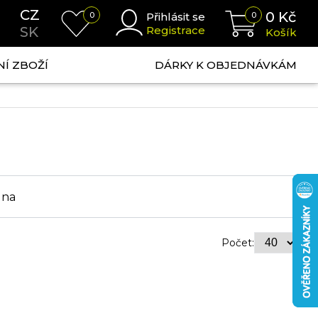
CZ
0
Kč
0
Přihlásit se
0
SK
Registrace
Košík
NÍ ZBOŽÍ
DÁRKY K OBJEDNÁVKÁM
ena
Počet: