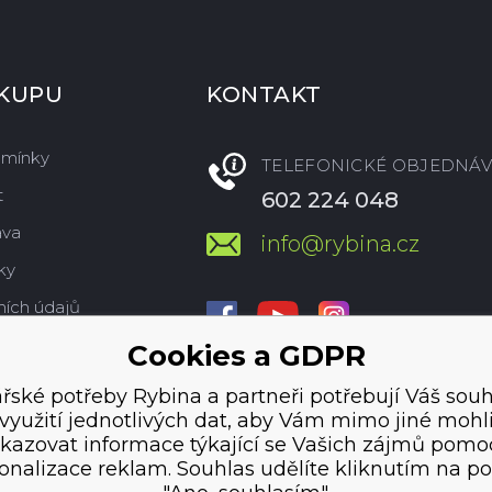
ÁKUPU
KONTAKT
dmínky
TELEFONICKÉ OBJEDNÁV
t
602 224 048
ava
info@rybina.cz
ky
ích údajů
Cookies a GDPR
hlasy a cookies
řské potřeby Rybina a partneři potřebují Váš souh
využití jednotlivých dat, aby Vám mimo jiné mohl
kazovat informace týkající se Vašich zájmů pomo
onalizace reklam. Souhlas udělíte kliknutím na po