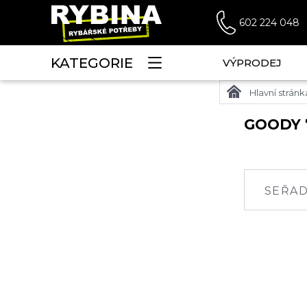
602 224 048
KATEGORIE
VÝPRODEJ
Hlavní stránk
GOODY 7
SEŘAD