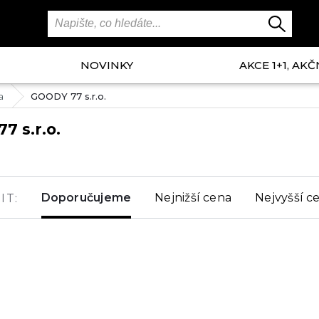
NOVINKY
AKCE 1+1, AKČ
a
GOODY 77 s.r.o.
7 s.r.o.
Doporučujeme
Nejnižší cena
Nejvyšší c
IT: