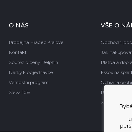
O NÁS
VŠE O N
Prodejna Hradec Králové
Obchodní po
Kontakt
Jak nakupova
Soutěž o ceny Delphin
Platba a dopr
Dárky k objednávce
Essox na splát
Věrnostní program
Ochrana osobn
Sleva 10%
Reklamace
Soukromí, sou
Rybá
u
pers