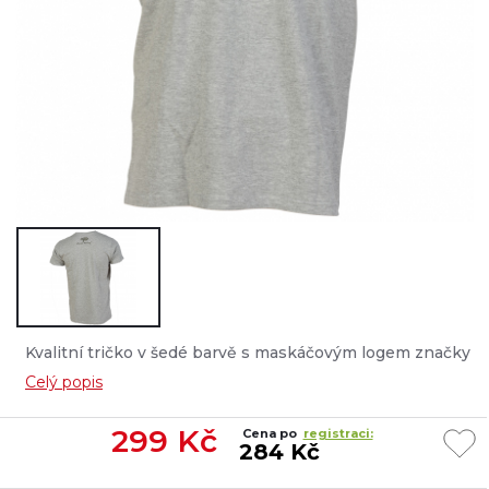
Kvalitní tričko v šedé barvě s maskáčovým logem značky
na prsou....
Celý popis
299
Kč
Cena po
registraci:
284 Kč