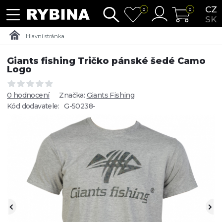
CZ
0
0
SK
Hlavní stránka
Giants fishing Tričko pánské šedé Camo
Logo
0 hodnocení
Značka:
Giants Fishing
Kód dodavatele:
G-50238-