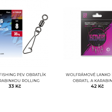
FISHING PEV. OBRATLÍK
WOLFRÁMOVÉ LANKO 
RABINKOU ROLLING
OBRATL. A KARABI
33 Kč
42 Kč
L WITH HOOKED SNAP
2KS/35CM/11KG
0KS|VEL.14 (18KG)