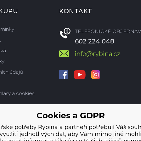
ÁKUPU
KONTAKT
dmínky
TELEFONICKÉ OBJEDNÁV
t
602 224 048
ava
info@rybina.cz
ky
ích údajů
hlasy a cookies
Cookies a GDPR
řské potřeby Rybina a partneři potřebují Váš souh
využití jednotlivých dat, aby Vám mimo jiné mohl