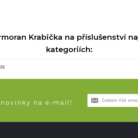
oran Krabička na příslušenství naj
kategoriích:
oxy
 novinky na e-mail!