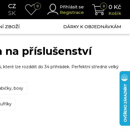
CZ
0
Kč
0
Přihlásit se
0
SK
Registrace
Košík
NÍ ZBOŽÍ
DÁRKY K OBJEDNÁVKÁM
 na příslušenství
 které lze rozdělit do 34 přihrádek. Perfektní středně velký
abičky, boxy
ufříky