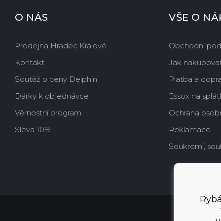
O NÁS
VŠE O N
Prodejna Hradec Králové
Obchodní po
Kontakt
Jak nakupova
Soutěž o ceny Delphin
Platba a dopr
Dárky k objednávce
Essox na splát
Věrnostní program
Ochrana osobn
Sleva 10%
Reklamace
Soukromí, sou
Rybá