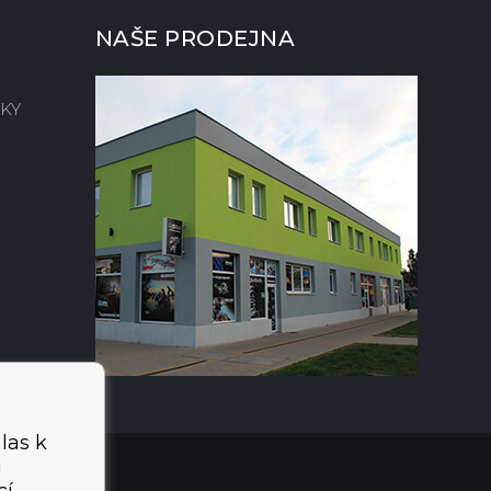
NAŠE PRODEJNA
KY
las k
i