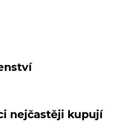
enství
i nejčastěji kupují