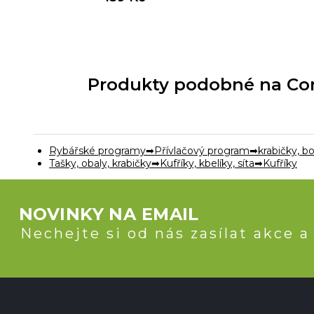
Produkty podobné na Corm
Rybářské programy
Přívlačový program
krabičky, b
Tašky, obaly, krabičky
Kufříky, kbelíky, síta
Kufříky
NOVINKY NA EMAIL
Nechejte si od nás zasílat akce a