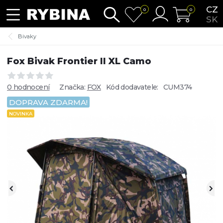
CZ
0
0
SK
Bivaky
Fox Bivak Frontier II XL Camo
0 hodnocení
Značka:
FOX
Kód dodavatele:
CUM374
DOPRAVA ZDARMA!
NOVINKA