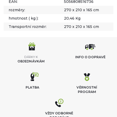
EAN:
5056808516736
rozměry:
270 x 210 x 165 cm
hmotnost ( kg ):
20,46 Kg
Transportní rozměr:
270 x 210 x 165 cm
DÁRKY K
INFO O DOPRAVĚ
OBJEDNÁVKÁM
PLATBA
VĚRNOSTNÍ
PROGRAM
VŽDY ODBORNĚ