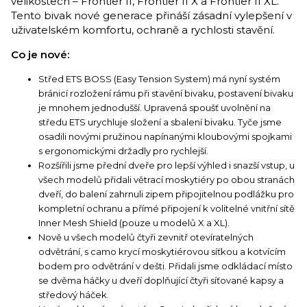
velikostech – Frontier II, Frontier II X a Frontier II XL.
Tento bivak nové generace přináší zásadní vylepšení v
uživatelském komfortu, ochraně a rychlosti stavění.
Co je nové:
Střed ETS BOSS (Easy Tension System) má nyní systém
bránicí rozložení rámu při stavění bivaku, postavení bivaku
je mnohem jednodušší. Upravená spoušť uvolnění na
středu ETS urychluje složení a sbalení bivaku. Tyče jsme
osadili novými pružinou napínanými kloubovými spojkami
s ergonomickými držadly pro rychlejší.
Rozšířili jsme přední dveře pro lepší výhled i snazší vstup, u
všech modelů přidali větrací moskytiéry po obou stranách
dveří, do balení zahrnuli zipem připojitelnou podlážku pro
kompletní ochranu a přímé připojení k volitelné vnitřní sítě
Inner Mesh Shield (pouze u modelů X a XL).
Nově u všech modelů čtyři zevnitř otevíratelných
odvětrání, s camo krycí moskytiérovou síťkou a kotvícím
bodem pro odvětrání v dešti. Přidali jsme odkládací místo
se dvěma háčky u dveří doplňující čtyři síťované kapsy a
středový háček.