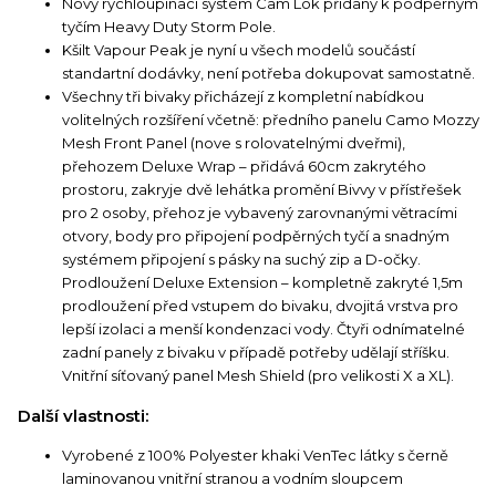
Nový rychloupínací systém Cam Lok přidaný k podpěrným
tyčím Heavy Duty Storm Pole.
Kšilt Vapour Peak je nyní u všech modelů součástí
standartní dodávky, není potřeba dokupovat samostatně.
Všechny tři bivaky přicházejí z kompletní nabídkou
volitelných rozšíření včetně: předního panelu Camo Mozzy
Mesh Front Panel (nove s rolovatelnými dveřmi),
přehozem Deluxe Wrap – přidává 60cm zakrytého
prostoru, zakryje dvě lehátka promění Bivvy v přístřešek
pro 2 osoby, přehoz je vybavený zarovnanými větracími
otvory, body pro připojení podpěrných tyčí a snadným
systémem připojení s pásky na suchý zip a D-očky.
Prodloužení Deluxe Extension – kompletně zakryté 1,5m
prodloužení před vstupem do bivaku, dvojitá vrstva pro
lepší izolaci a menší kondenzaci vody. Čtyři odnímatelné
zadní panely z bivaku v případě potřeby udělají stříšku.
Vnitřní síťovaný panel Mesh Shield (pro velikosti X a XL).
Další vlastnosti:
Vyrobené z 100% Polyester khaki VenTec látky s černě
laminovanou vnitřní stranou a vodním sloupcem