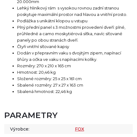
20.000mm
Lehký hliníkový rám s vysokou rovnou zadní stranou
poskytuje maximální prostor nad hlavou a vnitřní prosto.
Podlážka s unikátní klopou u vstupu
Plný přední panel s 3 možnostmi provedení dveří: plné,
průhledné a camo moskytiérová síťka, navíc síťované
panely po obou stranách dveří.
Čtyři vnitřní síťované kapsy
Dodán v přepravním vaku s dvojitým zipem, napínací
šňůry a očka ve vaku s napínacími kolíky.
Rozměry: 270 x 210 x 165 cm
Hmotnost: 20,46 kg
Složené rozměry: 25 x 25 x 161 cm
Sbalené rozměry: 27 x 27 x 163 cm
Sbalená hmotnost: 22,46 kg
PARAMETRY
Výrobce:
FOX