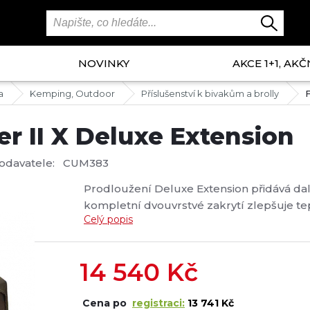
NOVINKY
AKCE 1+1, AKČ
a
Kemping, Outdoor
Příslušenství k bivakům a brolly
F
er II X Deluxe Extension
odavatele:
CUM383
Prodloužení Deluxe Extension přidává dalš
kompletní dvouvrstvé zakrytí zlepšuje t
Celý popis
strna nyný kompletně zakrývá bivak, všec
kompletně zakrytým nebo stříškou. Boční
14 540
Kč
Cena po
registraci:
13 741 Kč