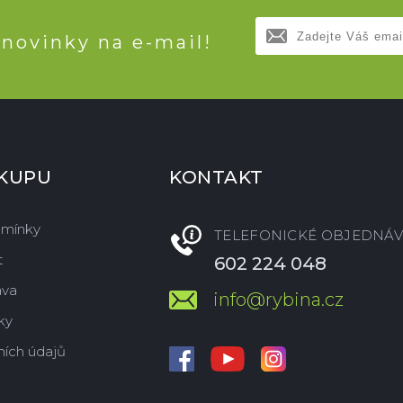
 novinky na e-mail!
ÁKUPU
KONTAKT
dmínky
TELEFONICKÉ OBJEDNÁV
t
602 224 048
ava
info@rybina.cz
ky
ích údajů