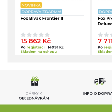
NOVINKA
DOPRAVA ZDARMA!
DOPRA
Fox Bivak Frontier II
Fox Př
Delux
15 862 Kč
7 71
Po
registraci:
14991 Kč
Po
regi
Skladem na eshopu
Skladem
INFO O DOPR
DÁRKY K
OBJEDNÁVKÁM