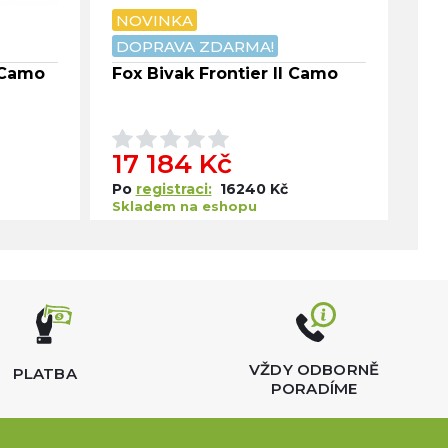
NOVINKA
NO
DOPRAVA ZDARMA!
DO
X Camo
Fox Bivak Frontier II Camo
Fox
Ca
17 184 Kč
1 
Po
registraci:
16240 Kč
Po
Skladem na eshopu
Skl
VŽDY ODBORNĚ
PLATBA
PORADÍME