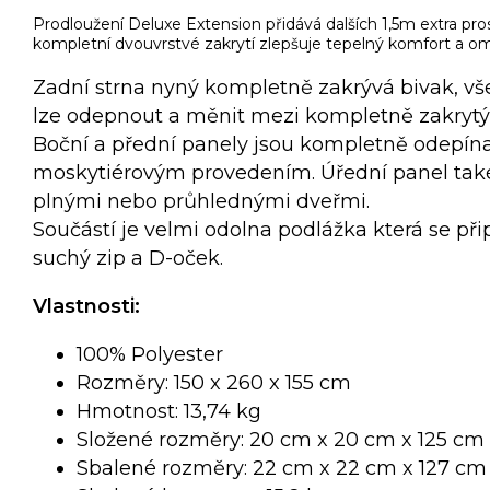
Prodloužení Deluxe Extension přidává dalších 1,5m extra pros
kompletní dvouvrstvé zakrytí zlepšuje tepelný komfort a o
Zadní strna nyný kompletně zakrývá bivak, vš
lze odepnout a měnit mezi kompletně zakrytý
Boční a přední panely jsou kompletně odepína
moskytiérovým provedením. Úřední panel také
plnými nebo průhlednými dveřmi.
Součástí je velmi odolna podlážka která se př
suchý zip a D-oček.
Vlastnosti:
100% Polyester
Rozměry: 150 x 260 x 155 cm
Hmotnost: 13,74 kg
Složené rozměry: 20 cm x 20 cm x 125 cm
Sbalené rozměry: 22 cm x 22 cm x 127 cm