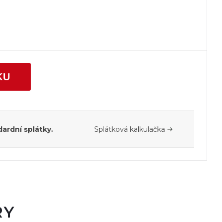
KU
ardní splátky.
Splátková kalkulačka
RY