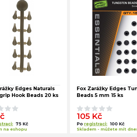
rážky Edges Naturals
Fox Zarážky Edges Tu
rip Hook Beads 20 ks
Beads 5 mm 15 ks
Kč
105 Kč
straci:
75 Kč
Po
registraci:
100 Kč
m na eshopu
Skladem - můžete mít dne