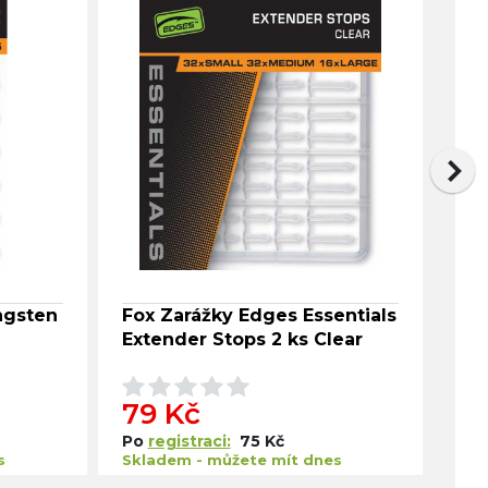
ngsten
Fox Zarážky Edges Essentials
Fox
Extender Stops 2 ks Clear
Tu
79 Kč
9
Po
registraci:
75 Kč
Po
s
Skladem - můžete mít dnes
Skl