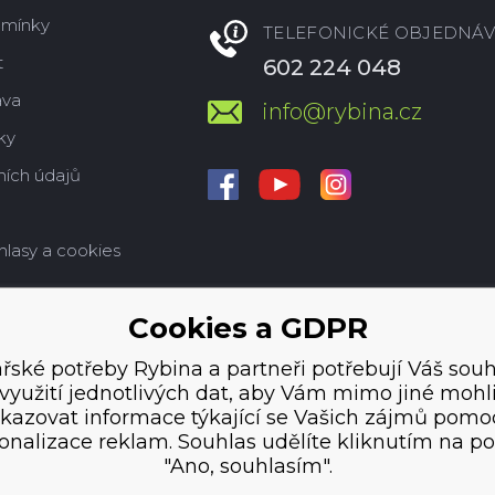
dmínky
TELEFONICKÉ OBJEDNÁV
t
602 224 048
ava
info@rybina.cz
ky
ích údajů
hlasy a cookies
Cookies a GDPR
řské potřeby Rybina a partneři potřebují Váš souh
využití jednotlivých dat, aby Vám mimo jiné mohl
kazovat informace týkající se Vašich zájmů pomo
onalizace reklam. Souhlas udělíte kliknutím na po
"Ano, souhlasím".