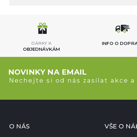
INFO O DOPR
DÁRKY K
OBJEDNÁVKÁM
NOVINKY NA EMAIL
Nechejte si od nás zasílat akce a
O NÁS
VŠE O N