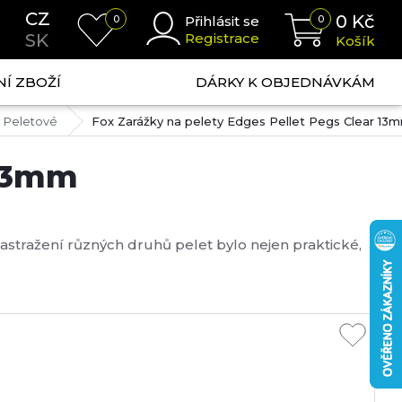
CZ
0
Kč
0
Přihlásit se
0
SK
Registrace
Košík
NÍ ZBOŽÍ
DÁRKY K OBJEDNÁVKÁM
Peletové
Fox Zarážky na pelety Edges Pellet Pegs Clear 13
 13mm
nastražení různých druhů pelet bylo nejen praktické,