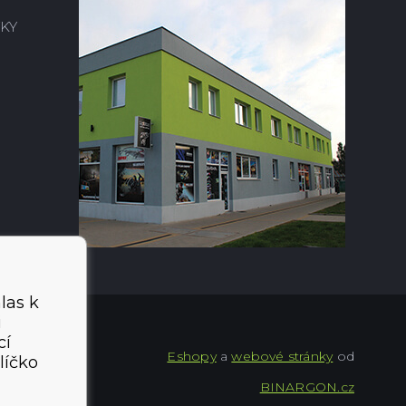
KY
las k
i
cí
Eshopy
a
webové stránky
od
líčko
BINARGON.cz