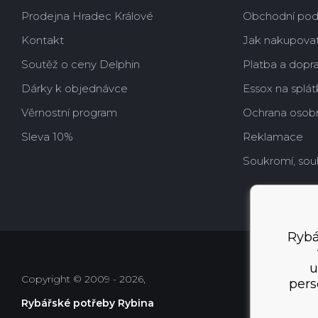
Prodejna Hradec Králové
Obchodní po
Kontakt
Jak nakupova
Soutěž o ceny Delphin
Platba a dopr
Dárky k objednávce
Essox na splát
Věrnostní program
Ochrana osobn
Sleva 10%
Reklamace
Soukromí, sou
Rybá
u
Copyright © 2009 - 2026,
pers
Rybářské potřeby Rybina