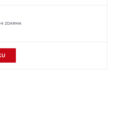
ové ZDARMA
KU