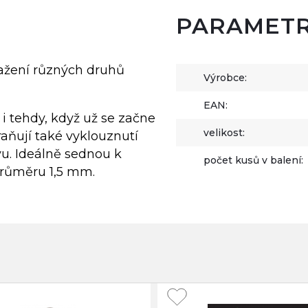
PARAMET
ražení různých druhů
Výrobce:
EAN:
 i tehdy, když už se začne
velikost:
raňují také vyklouznutí
u. Ideálně sednou k
počet kusů v balení:
 průměru 1,5 mm.