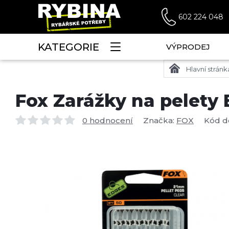
602 224 048
KATEGORIE
VÝPRODEJ
Hlavní stránk
Fox Zarážky na pelety
0 hodnocení
Značka:
FOX
Kód d