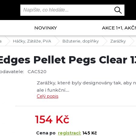
NOVINKY
AKCE 1+1, AKČ
a
Háčky, Zátěže, PVA
Bižuterie, doplňky
Zarážky
 Edges Pellet Pegs Clear
odavatele:
CAC520
Zarážky, které byly designovány tak, aby 
ale i funkční....
Celý popis
154
Kč
Cena po
registraci:
145 Kč