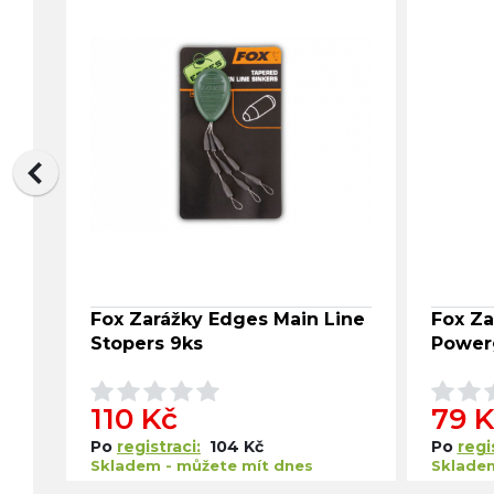
Fox Zarážky Edges Main Line
Fox Za
Stopers 9ks
Powerg
110 Kč
79 
Po
registraci:
104 Kč
Po
regi
Skladem - můžete mít dnes
Sklade