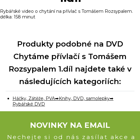
Rybářské video o chytání na přívlač s Tomášem Rozsypalem.
délka: 158 minut
Produkty podobné na DVD
Chytáme přívlačí s Tomášem
Rozsypalem 1.díl najdete také v
následujících kategoriích:
Háčky, Zátěže, PVA
Knihy, DVD, samolepky
Rybářské DVD
NOVINKY NA EMAIL
Nechejte si od nás zasílat akce a