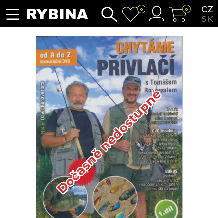
CZ
0
0
SK
Dočasně nedostupné