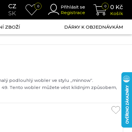
CZ
0
Kč
0
Přihlásit se
0
SK
Registrace
Košík
NÍ ZBOŽÍ
DÁRKY K OBJEDNÁVKÁM
lý podlouhlý wobler ve stylu „minnow“.
o 49. Tento wobler můžete vést klidným způsobem,
cukávat špičkou prutu. Je neodolatelný zejména pro
t: 3,3 g Hloubka ponoru: 0,4 -1,2 m ...