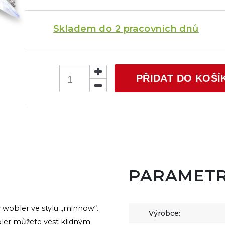
Skladem do 2 pracovních dnů
PŘIDAT DO KOŠÍ
PARAMET
wobler ve stylu „minnow“.
Výrobce:
bler můžete vést klidným