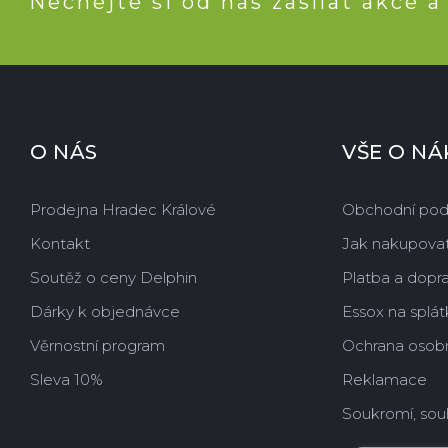
Nechejte si od nás zasílat akce a
O NÁS
VŠE O N
Prodejna Hradec Králové
Obchodní po
Kontakt
Jak nakupova
Soutěž o ceny Delphin
Platba a dopr
Dárky k objednávce
Essox na splát
Věrnostní program
Ochrana osobn
Sleva 10%
Reklamace
Soukromí, sou