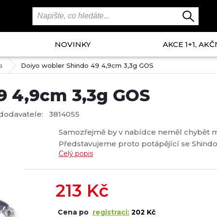
NOVINKY
AKCE 1+1, AKČ
a
Doiyo wobler Shindo 49 4,9cm 3,3g GOS
9 4,9cm 3,3g GOS
dodavatele:
3814055
Samozřejmě by v nabídce neměl chybět ma
Představujeme proto potápějící se Shind
Celý popis
měnit rychlost navíjení nebo dokonce po
pstruhy. Potápivý Velikost: 4,9 cm Hmotnos
213
Kč
Cena po
registraci:
202 Kč