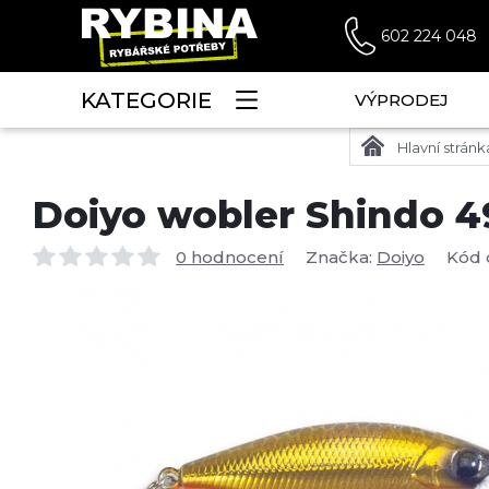
602 224 048
KATEGORIE
VÝPRODEJ
Hlavní stránk
Doiyo wobler Shindo 4
0 hodnocení
Značka:
Doiyo
Kód 