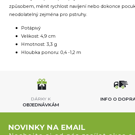
způsobem, měnit rychlost navíjení nebo dokonce pocuká
neodolatelný zejména pro pstruhy.
Potápivý
Velikost: 4,9 cm
Hmotnost: 3,3 g
Hloubka ponoru: 0,4 -1,2 m
INFO O DOPR
DÁRKY K
OBJEDNÁVKÁM
NOVINKY NA EMAIL