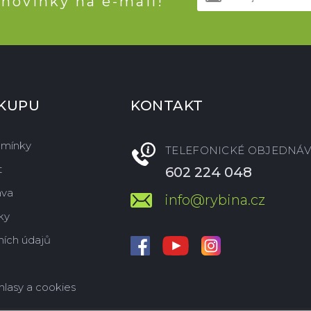
 novinky na e-mail!
ÁKUPU
KONTAKT
dmínky
TELEFONICKÉ OBJEDNÁV
t
602 224 048
ava
info@rybina.cz
ky
ích údajů
hlasy a cookies