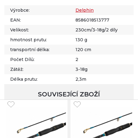
Výrobce:
Delphin
EAN:
8586018513777
Velikost:
230cm/3-18g/2 díly
hmotnost prutu:
130 g
transportní délka:
120 cm
Počet Dílů:
2
Zátěž:
3-18g
Délka prutu:
2,3m
SOUVISEJÍCÍ ZBOŽÍ