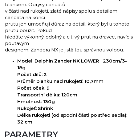
blankem. Obrysy candátů
v části nad rukojetí, zlaté nápisy spolu s detailem
candáta na konci
prutu jen umocňují důraz na detail, který byl u tohoto
prutu použit. Pokud
hledáte výkonný, odolný a citlivý prut na dravce, navíc s
poutavým
designem, Zandera NX je jistě tou správnou volbou.
Model: Delphin Zander NX LOWER | 230cm/3-
18g
Počet dílů: 2
Průměr blanku nad rukojetí: 10,7mm
Počet oček: 9
Transportní délka: 120cm
Hmotnost: 130g
Rukojeť: Shrink
Délka rukojeti (od spodní části po střed sedla):
32 cm
PARAMETRY