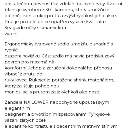
dostatečnou pevností ke zdolání bojovné ryby. Kvalitní
blank je vyroben z 30T karbonu, který umožňuje
odlehčit konstrukci prutu a zvýšit rychlost jeho akce.
Prut je po celé délce opatřen vysoce kvalitními
Seaguide očky s keramickou
výplní.
Ergonomicky tvarované sedlo umožňuje snadné a
rychlé
osazení navijáku. Část sedla má navíc protiskluzový
povrch pro maximálně
komfortní úchop a zaručení dokonalého přenosu
vibrací z prutu do
ruky lovce. Rukojeť je potažena shrink materiálem,
který zajišťuje pohodlnou
manipulaci s prutem za jakýchkoli okolností.
Zandera NX LOWER nepochybně upoutá i svým
elegantním
designem a prvotřídním zpracováním. Tyrkysové
vázání zlatých oček
elegantně kontrastuje s decentním matným štíhlým