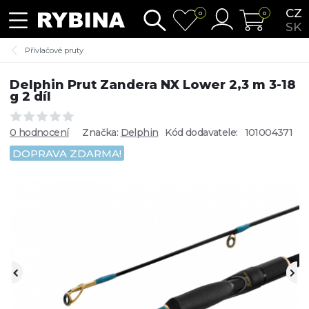
CZ
0
0
SK
Přívlačové pruty
Delphin Prut Zandera NX Lower 2,3 m 3-18
g 2 díl
0 hodnocení
Značka:
Delphin
Kód dodavatele:
101004371
DOPRAVA ZDARMA!