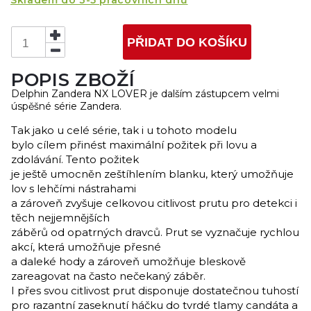
Skladem do 3-5 pracovních dnů
PŘIDAT DO KOŠÍKU
POPIS ZBOŽÍ
Delphin Zandera NX LOVER je dalším zástupcem velmi
úspěšné série Zandera.
Tak jako u celé série, tak i u tohoto modelu
bylo cílem přinést maximální požitek při lovu a
zdolávání. Tento požitek
je ještě umocněn zeštíhlením blanku, který umožňuje
lov s lehčími nástrahami
a zároveň zvyšuje celkovou citlivost prutu pro detekci i
těch nejjemnějších
záběrů od opatrných dravců. Prut se vyznačuje rychlou
akcí, která umožňuje přesné
a daleké hody a zároveň umožňuje bleskově
zareagovat na často nečekaný záběr.
I přes svou citlivost prut disponuje dostatečnou tuhostí
pro razantní zaseknutí háčku do tvrdé tlamy candáta a