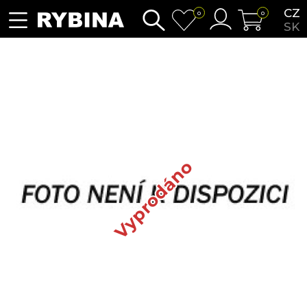
CZ
0
0
SK
Vyprodáno