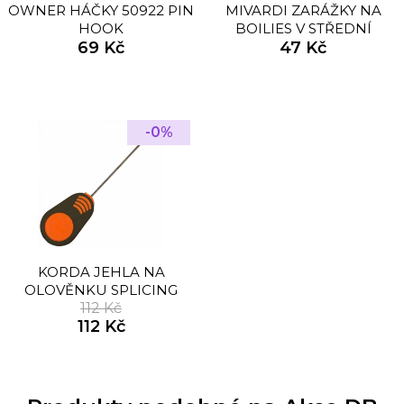
OWNER HÁČKY 50922 PIN
MIVARDI ZARÁŽKY NA
HOOK
BOILIES V STŘEDNÍ
69 Kč
PRŮHLEDNÉ
47 Kč
-0%
KORDA JEHLA NA
OLOVĚNKU SPLICING
NEEDLE
112 Kč
112 Kč