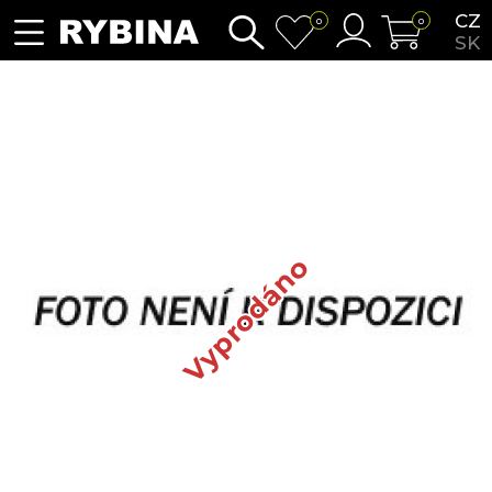
CZ
0
0
SK
Vyprodáno