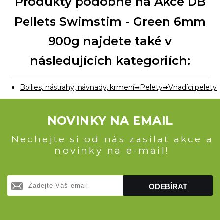
Produkty podobné na Akce DB
Pellets Swimstim - Green 6mm
900g najdete také v
následujících kategoriích:
Boilies, nástrahy, návnady, krmení
Pelety
Vnadící pelety
NOVINKY NA EMAIL
Nechejte si od nás zasílat akce a
novinky na e-mail!
ODEBÍRAT