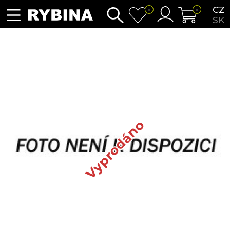
CZ
0
0
SK
Vyprodáno