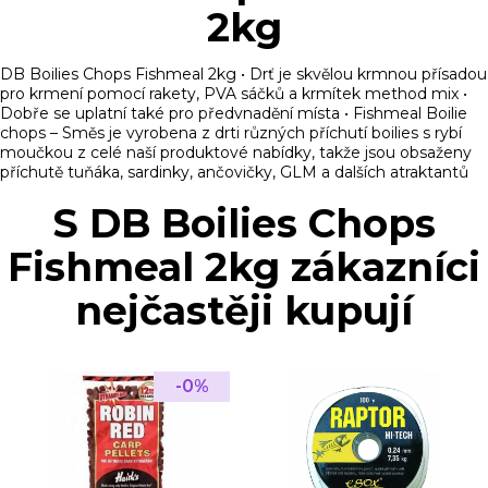
2kg
DB Boilies Chops Fishmeal 2kg • Drť je skvělou krmnou přísadou
pro krmení pomocí rakety, PVA sáčků a krmítek method mix •
Dobře se uplatní také pro předvnadění místa • Fishmeal Boilie
chops – Směs je vyrobena z drti různých příchutí boilies s rybí
moučkou z celé naší produktové nabídky, takže jsou obsaženy
příchutě tuňáka, sardinky, ančovičky, GLM a dalších atraktantů
S DB Boilies Chops
Fishmeal 2kg zákazníci
nejčastěji kupují
-0%