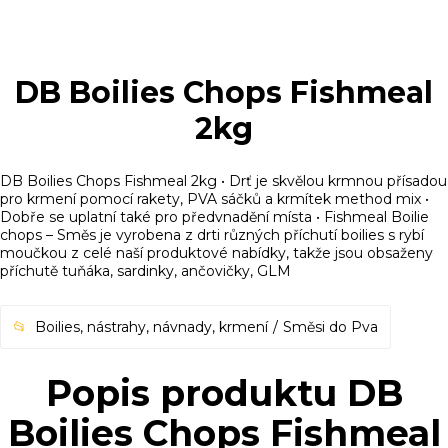
DB Boilies Chops Fishmeal
2kg
DB Boilies Chops Fishmeal 2kg • Drť je skvělou krmnou přísadou
pro krmení pomocí rakety, PVA sáčků a krmítek method mix •
Dobře se uplatní také pro předvnadění místa • Fishmeal Boilie
chops – Směs je vyrobena z drti různých příchutí boilies s rybí
moučkou z celé naší produktové nabídky, takže jsou obsaženy
příchutě tuňáka, sardinky, ančovičky, GLM
Boilies, nástrahy, návnady, krmení
Směsi do Pva
Popis produktu DB
Boilies Chops Fishmeal