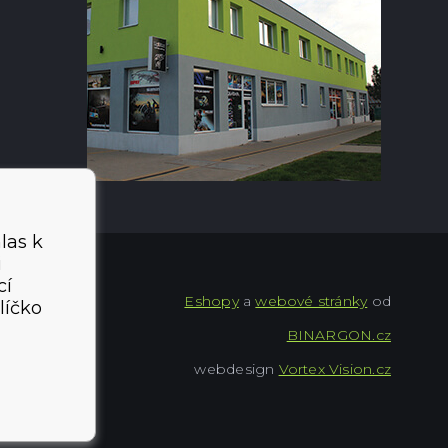
las k
i
cí
Eshopy
a
webové stránky
od
líčko
BINARGON.cz
webdesign
Vortex Vision.cz