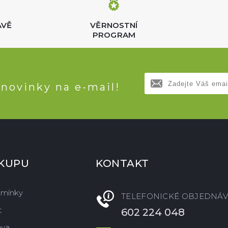
AVĚ
VĚRNOSTNÍ
PROGRAM
 novinky na e-mail!
ÁKUPU
KONTAKT
dmínky
TELEFONICKÉ OBJEDNÁV
t
602 224 048
ava