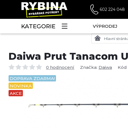
602 224 048
KATEGORIE
VÝPRODEJ
Hlavní stránk
Daiwa Prut Tanacom Ult
0 hodnocení
Značka:
Daiwa
Kód
DOPRAVA ZDARMA!
NOVINKA
AKCE