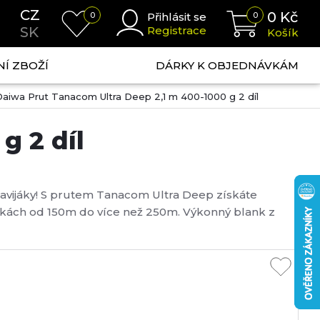
CZ
0
Kč
0
Přihlásit se
0
SK
Registrace
Košík
NÍ ZBOŽÍ
DÁRKY K OBJEDNÁVKÁM
Daiwa Prut Tanacom Ultra Deep 2,1 m 400-1000 g 2 díl
g 2 díl
 navijáky! S prutem Tanacom Ultra Deep získáte
ubkách od 150m do více než 250m. Výkonný blank z
e až do 1000g. Citlivá barevná špička také indikuje
ráty ryby během zdolávání. Očka AL...