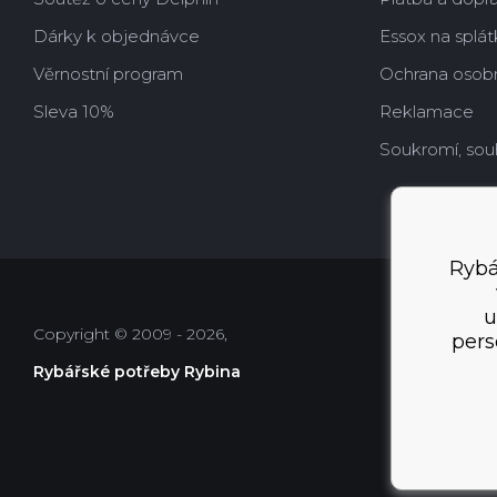
Dárky k objednávce
Essox na splát
Věrnostní program
Ochrana osobn
Sleva 10%
Reklamace
Soukromí, sou
Rybá
u
Copyright © 2009 - 2026,
pers
Rybářské potřeby Rybina