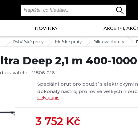
NOVINKY
AKCE 1+1, AKČ
a
Rybářské pruty
Mořské pruty
Pilkrovací pruty
ra Deep 2,1 m 400-1000 
 dodavatele:
11806-216
Speciální prut pro použití s elektrickými
dokonalý nástroj pro lov ve velkých hlo
Celý popis
uhlíkových vláken HVF je vhodný pro zátěž
jemné záběry v hloubce a snižuje riziko zt
3 752
Kč