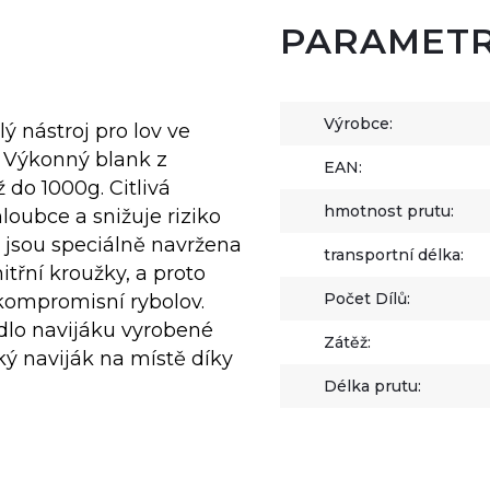
PARAMET
Výrobce:
 nástroj pro lov ve
 Výkonný blank z
EAN:
 do 1000g. Citlivá
hmotnost prutu:
loubce a snižuje riziko
 jsou speciálně navržena
transportní délka:
itřní kroužky, a proto
Počet Dílů:
kompromisní rybolov.
edlo navijáku vyrobené
Zátěž:
ký naviják na místě díky
Délka prutu: