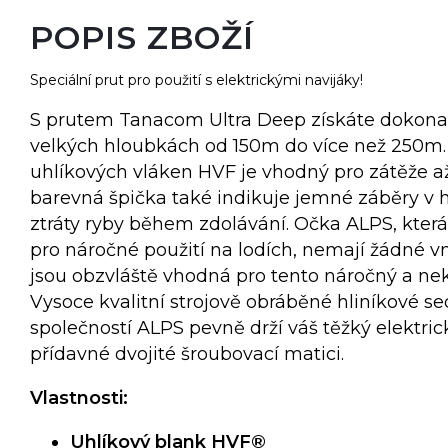
POPIS ZBOŽÍ
Speciální prut pro použití s elektrickými navijáky!
S prutem Tanacom Ultra Deep získáte dokonalý
velkých hloubkách od 150m do více než 250m.
uhlíkových vláken HVF je vhodný pro zátěže až
barevná špička také indikuje jemné záběry v h
ztráty ryby během zdolávání. Očka ALPS, která
pro náročné použití na lodích, nemají žádné vn
jsou obzvláště vhodná pro tento náročný a ne
Vysoce kvalitní strojově obráběné hliníkové s
společností ALPS pevně drží váš těžký elektric
přídavné dvojité šroubovací matici.
Vlastnosti:
Uhlíkový blank HVF®