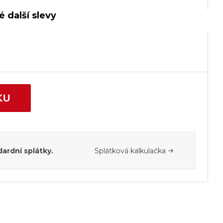
 další slevy
KU
ardní splátky.
Splátková kalkulačka