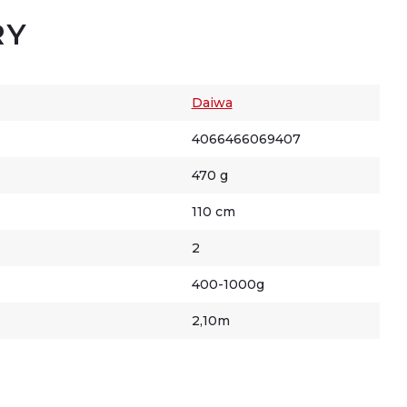
RY
Daiwa
4066466069407
470 g
110 cm
2
400-1000g
2,10m