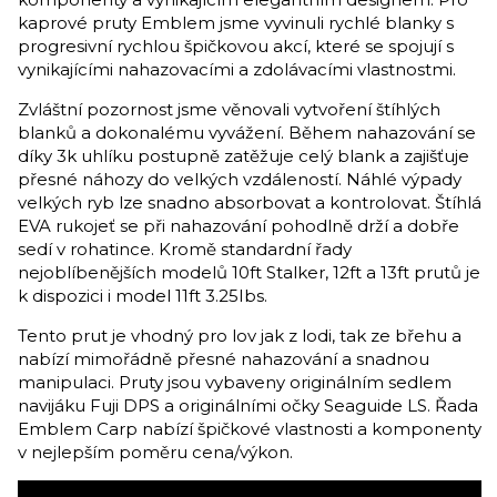
kaprové pruty Emblem jsme vyvinuli rychlé blanky s
progresivní rychlou špičkovou akcí, které se spojují s
vynikajícími nahazovacími a zdolávacími vlastnostmi.
Zvláštní pozornost jsme věnovali vytvoření štíhlých
blanků a dokonalému vyvážení. Během nahazování se
díky 3k uhlíku postupně zatěžuje celý blank a zajišťuje
přesné náhozy do velkých vzdáleností. Náhlé výpady
velkých ryb lze snadno absorbovat a kontrolovat. Štíhlá
EVA rukojeť se při nahazování pohodlně drží a dobře
sedí v rohatince. Kromě standardní řady
nejoblíbenějších modelů 10ft Stalker, 12ft a 13ft prutů je
k dispozici i model 11ft 3.25Ibs.
Tento prut je vhodný pro lov jak z lodi, tak ze břehu a
nabízí mimořádně přesné nahazování a snadnou
manipulaci. Pruty jsou vybaveny originálním sedlem
navijáku Fuji DPS a originálními očky Seaguide LS. Řada
Emblem Carp nabízí špičkové vlastnosti a komponenty
v nejlepším poměru cena/výkon.