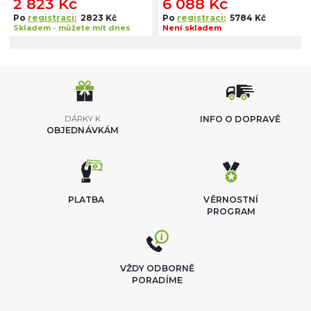
2 823 Kč
6 088 Kč
Po
registraci:
2823 Kč
Po
registraci:
5784 Kč
Skladem - můžete mít dnes
Není skladem
DÁRKY K
INFO O DOPRAVĚ
OBJEDNÁVKÁM
PLATBA
VĚRNOSTNÍ
PROGRAM
VŽDY ODBORNĚ
PORADÍME