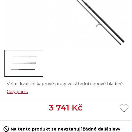
Velmi kvalitní kaprové pruty ve střední cenové hladině.
Kaprové pruty Emblem kombinují moderní technologii
Celý popis
stavby prutů s vysoce kvalitními komponenty a
vynikajícím elegantním designem. Pro kaprové pruty
3 741
Kč
Emblem jsme vyvinuli rychlé blanky s progresivní
rychlou špičkovou akcí, které se spojují s vynikajícími
nahazovacími a zdolávacími vlastnost...
Na tento produkt se nevztahují žádné další slevy