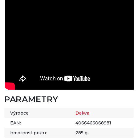
PARAMETRY
Výrobce:
Daiwa
EAN:
4066466068981
hmotnost prutu:
285 g