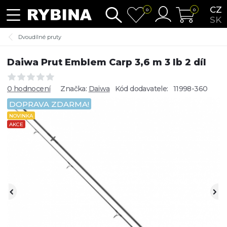
CZ
0
0
SK
Dvoudílné pruty
Daiwa Prut Emblem Carp 3,6 m 3 lb 2 díl
0 hodnocení
Značka:
Daiwa
Kód dodavatele:
11998-360
DOPRAVA ZDARMA!
NOVINKA
AKCE