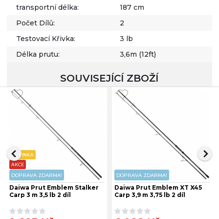
transportní délka:
187 cm
Počet Dílů:
2
Testovací Křivka:
3 lb
Délka prutu:
3,6m (12ft)
SOUVISEJÍCÍ ZBOŽÍ
NOVINKA
AKCE
DOPRAVA ZDARMA!
DOPRAVA ZDARMA!
Daiwa Prut Emblem Stalker
Daiwa Prut Emblem XT X45
Carp 3 m 3,5 lb 2 díl
Carp 3,9 m 3,75 lb 2 díl