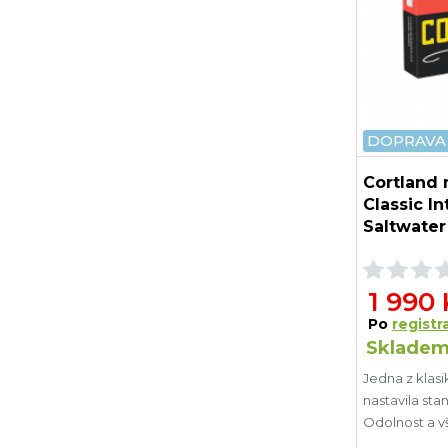
DOPRAVA
Cortland
Classic I
Saltwater
1 990
Po
registra
Skladem
Jedna z klasi
nastavila sta
Odolnost a vš