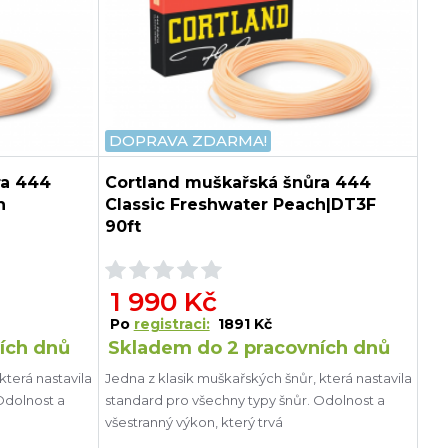
DOPRAVA ZDARMA!
ra 444
Cortland muškařská šnůra 444
h
Classic Freshwater Peach|DT3F
90ft
1 990 Kč
Po
registraci:
1891 Kč
ích dnů
Skladem do 2 pracovních dnů
která nastavila
Jedna z klasik muškařských šnůr, která nastavila
Odolnost a
standard pro všechny typy šnůr. Odolnost a
všestranný výkon, který trvá