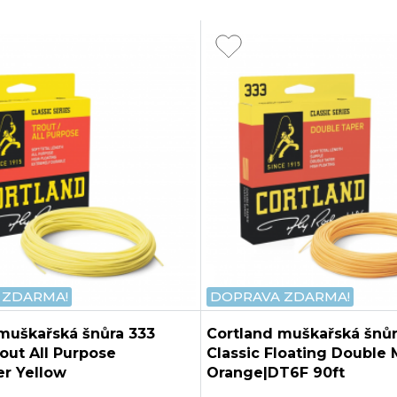
 ZDARMA!
DOPRAVA ZDARMA!
muškařská šnůra 333
Cortland muškařská šnůr
rout All Purpose
Classic Floating Double
r Yellow
Orange|DT6F 90ft