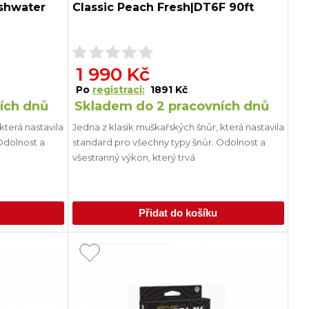
eshwater
Classic Peach Fresh|DT6F 90ft
1 990 Kč
Po
registraci:
1891 Kč
ích dnů
Skladem do 2 pracovních dnů
která nastavila
Jedna z klasik muškařských šnůr, která nastavila
Odolnost a
standard pro všechny typy šnůr. Odolnost a
všestranný výkon, který trvá
Přidat do košíku