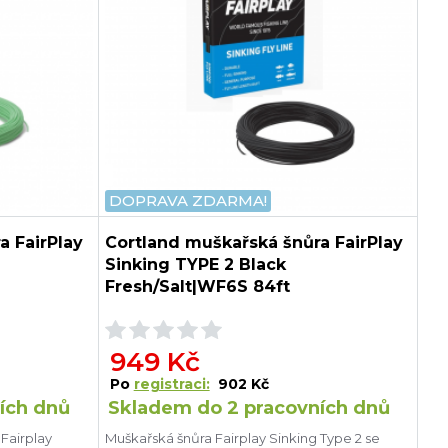
DOPRAVA ZDARMA!
a FairPlay
Cortland muškařská šnůra FairPlay
Sinking TYPE 2 Black
Fresh/Salt|WF6S 84ft
949 Kč
Po
registraci:
902 Kč
ích dnů
Skladem do 2 pracovních dnů
Fairplay
Muškařská šnůra Fairplay Sinking Type 2 se