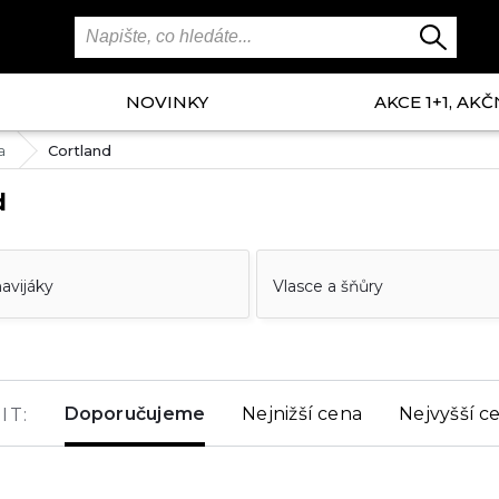
NOVINKY
AKCE 1+1, AKČ
a
Cortland
d
avijáky
Vlasce a šňůry
Doporučujeme
Nejnižší cena
Nejvyšší c
IT: