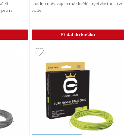
větší
snadno nahazuje a má skvělé krycí vlastnosti ve
 pro ra
vodě.
Přidat do košíku