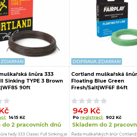
 ZDARMA!
DOPRAVA ZDARMA!
muškařská šnůra 333
Cortland muškařská šnůr
ull Sinking TYPE 3 Brown
Floating Blue Green
t|WF8S 90ft
Fresh/Salt|WF6F 84ft
 Kč
949 Kč
ci:
1415 Kč
Po
registraci:
902 Kč
 do 2 pracovních dnů
Skladem do 2 pracovn
ra řady 333 Classic Full Sinking je
Řada muškařských šnůr Cortland 