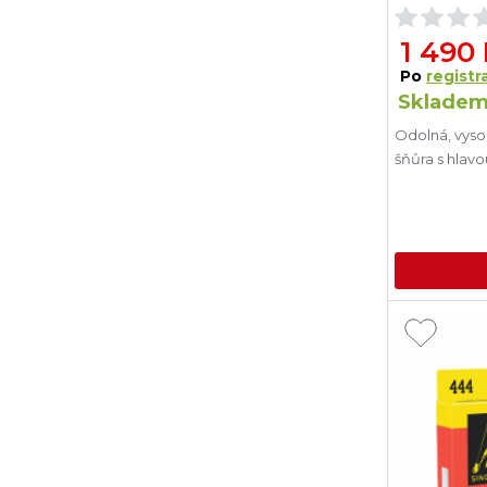
1 490
Po
registra
Skladem
Odolná, vyso
šňůra s hlavo