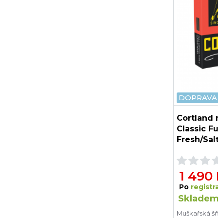
DOPRAVA
Cortland 
Classic F
Fresh/Sal
1 490
Po
registra
Skladem
Muškařská šňů