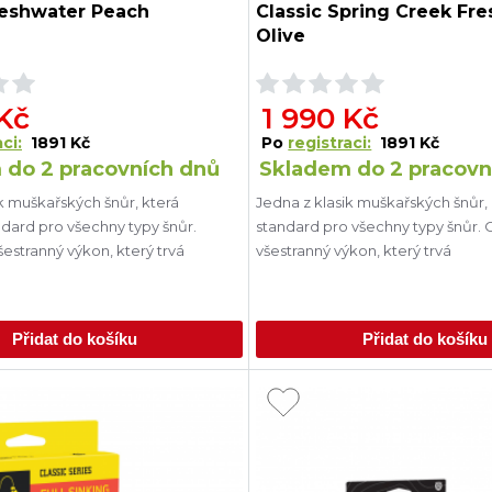
reshwater Peach
Classic Spring Creek Fr
Olive
 Kč
1 990 Kč
ci:
1891 Kč
Po
registraci:
1891 Kč
 do 2 pracovních dnů
Skladem do 2 pracovn
k muškařských šnůr, která
Jedna z klasik muškařských šnůr, 
ndard pro všechny typy šnůr.
standard pro všechny typy šnůr. 
estranný výkon, který trvá
všestranný výkon, který trvá
Přidat do košíku
Přidat do košíku