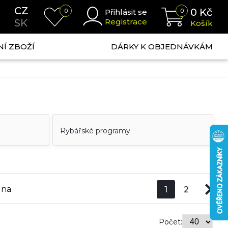
CZ
0
Kč
0
Přihlásit se
0
SK
Registrace
Košík
NÍ ZBOŽÍ
DÁRKY K OBJEDNÁVKÁM
Rybářské programy
ena
1
2
Počet: