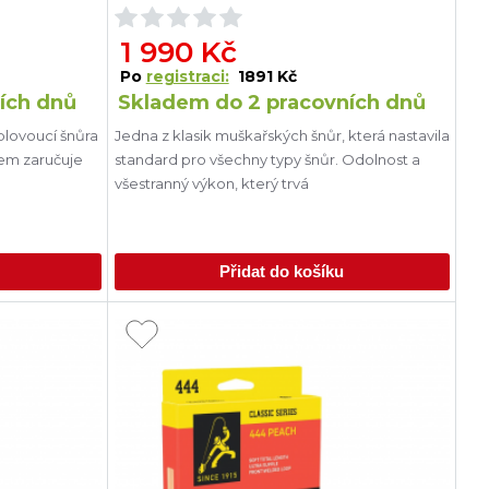
1 990 Kč
Po
registraci:
1891 Kč
ích dnů
Skladem do 2 pracovních dnů
plovoucí šnůra
Jedna z klasik muškařských šnůr, která nastavila
lem zaručuje
standard pro všechny typy šnůr. Odolnost a
všestranný výkon, který trvá
Přidat do košíku