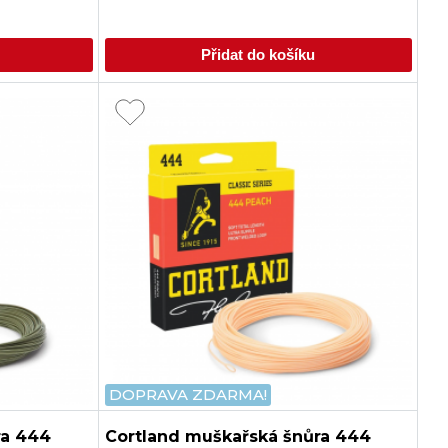
Přidat do košíku
DOPRAVA ZDARMA!
ra 444
Cortland muškařská šnůra 444