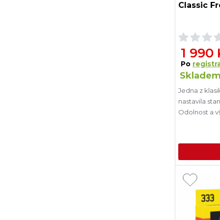
Classic F
1 990
Po
registra
Skladem
Jedna z klasi
nastavila sta
Odolnost a vš