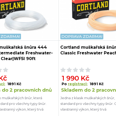
 ZDARMA!
DOPRAVA ZDARMA!
 muškařská šnůra 444
Cortland muškařská šnů
ntermediate Freshwater-
Classic Freshwater Peac
 Clear|WF5I 90ft
 Kč
1 990 Kč
ci:
1891 Kč
Po
registraci:
1891 Kč
 do 2 pracovních dnů
Skladem do 2 pracovn
k muškařských šnůr, která
Jedna z klasik muškařských šnůr, 
ndard pro všechny typy šnůr.
standard pro všechny typy šnůr. 
estranný výkon, který trvá
všestranný výkon, který trvá