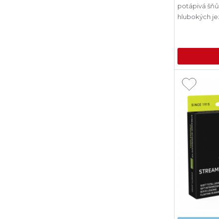
potápivá šňů
hlubokých je