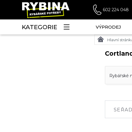
602 224 048
KATEGORIE
VÝPRODEJ
Hlavní stránk
Cortlan
Rybářské n
SEŘAD