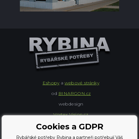
Eshopy
a
webové stránky
od
BINARGON.cz
webdesign
Vortex Vision.cz
Cookies a GDPR
Copyright © 2009 - 2026,
Rybářské potřeby Rybina a partneři potřebují Váš