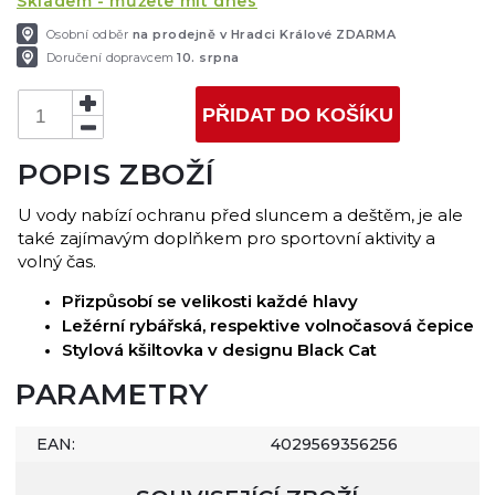
Skladem - můžete mít dnes
Osobní odběr
na prodejně v Hradci Králové ZDARMA
Doručení dopravcem
10. srpna
PŘIDAT DO KOŠÍKU
POPIS ZBOŽÍ
U vody nabízí ochranu před sluncem a deštěm, je ale
také zajímavým doplňkem pro sportovní aktivity a
volný čas.
Přizpůsobí se velikosti každé hlavy
Ležérní rybářská, respektive volnočasová čepice
Stylová kšiltovka v designu Black Cat
PARAMETRY
EAN:
4029569356256