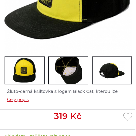
Žluto-černá kšiltovka s logem Black Cat, kterou lze
velikostně individuálně nastavit....
Celý popis
319
Kč