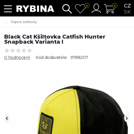
CZ
0
0
SK
Čepice, kšiltovky
Black Cat Kšiltovka Catfish Hunter
Snapback Varianta I
0 hodnocení
Kód dodavatele:
9788207