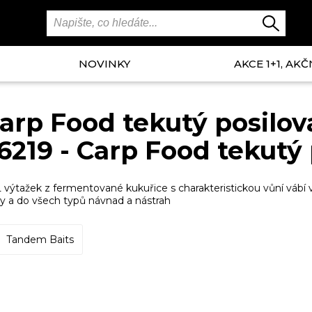
NOVINKY
AKCE 1+1, AKČ
arp Food tekutý posilov
6219 - Carp Food tekutý
 výtažek z fermentované kukuřice s charakteristickou vůní vábí v
y a do všech typů návnad a nástrah
Tandem Baits