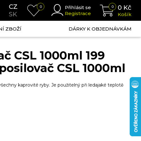
CZ
0
Kč
0
Přihlásit se
0
SK
Registrace
Košík
NÍ ZBOŽÍ
DÁRKY K OBJEDNÁVKÁM
ač CSL 1000ml 199
 posilovač CSL 1000ml
šechny kaprovité ryby. Je použitelný při ledajaké teplotě