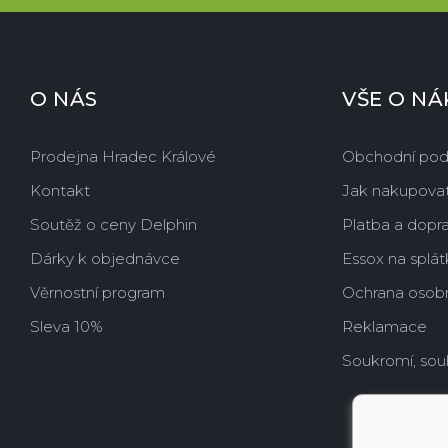
O NÁS
VŠE O N
Prodejna Hradec Králové
Obchodní po
Kontakt
Jak nakupova
Soutěž o ceny Delphin
Platba a dopr
Dárky k objednávce
Essox na splát
Věrnostní program
Ochrana osobn
Sleva 10%
Reklamace
Soukromí, sou