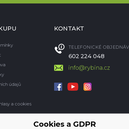
ÁKUPU
KONTAKT
dmínky
TELEFONICKÉ OBJEDNÁV
t
602 224 048
ava
info@rybina.cz
ky
ích údajů
hlasy a cookies
Cookies a GDPR