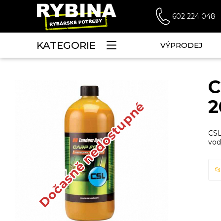
602 224 048
KATEGORIE
VÝPRODEJ
C
2
Dočasně nedostupné
CSL
vod